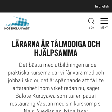
S
H
In English
I
o
D
p
H
U
p
V
MENY
SÖK
a
U
t
D
LÄRARNA ÄR TÅLMODIGA OCH
i
l
HJÄLPSAMMA
l
h
- Det bästa med utbildningen är de
u
praktiska kurserna där vi får vara med och
v
jobba i skolor, det är spännande att få lite
u
d
erfarenhet inom yrket redan nu, säger
i
Salote Kuruyawa som tar en paus i
n
restaurang Västan med sin kurskompis,
n
Nairi Avedissian, båda läser