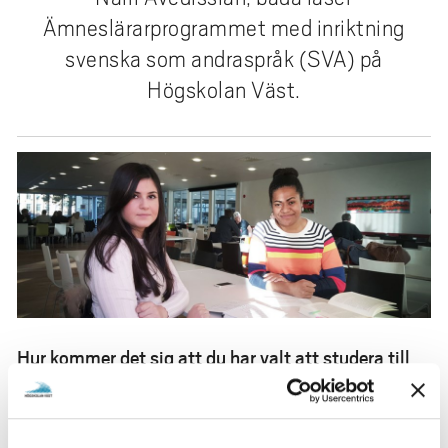
e
Ämneslärarprogrammet med inriktning
h
svenska som andraspråk (SVA) på
å
l
Högskolan Väst.
l
e
t
Hur kommer det sig att du har valt att studera till
lärare?
- Jag valde det här programmet eftersom jag gillar idén
med att hjälpa barn utveckla sin intellektuella