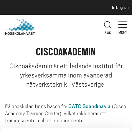
S
H
In English
I
o
D
p
H
U
p
V
MENY
SÖK
a
U
t
D
CISCOAKADEMIN
i
l
l
Ciscoakademin är ett ledande institut för
h
yrkesverksamma inom avancerad
u
nätverksteknik i Västsverige.
v
u
d
CATC Scandinavia
På högskolan finns basen för
(Cisco
i
Academy Training Center), vilket inkluderar ett
n
träningscenter och ett supportcenter.
n