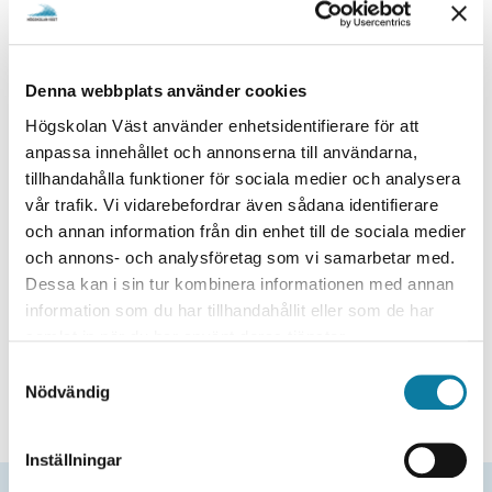
Ciscos huvudsakliga målsättning är att förse studenter
e
med nödvändig kunskap inom internetteknologi när man
h
arbetar inom både lokala och globala nätverk i dagens
å
multinationella ekonomi.
l
Denna webbplats använder cookies
l
MER INFORMATION
Högskolan Väst använder enhetsidentifierare för att
e
anpassa innehållet och annonserna till användarna,
t
tillhandahålla funktioner för sociala medier och analysera
vår trafik. Vi vidarebefordrar även sådana identifierare
och annan information från din enhet till de sociala medier
och annons- och analysföretag som vi samarbetar med.
CISCO ACADEMY TRAINING CENTER
Dessa kan i sin tur kombinera informationen med annan
information som du har tillhandahållit eller som de har
Read more in english
samlat in när du har använt deras tjänster.
S
Nödvändig
a
m
t
Inställningar
y
Senast uppdaterad
2025-10-20