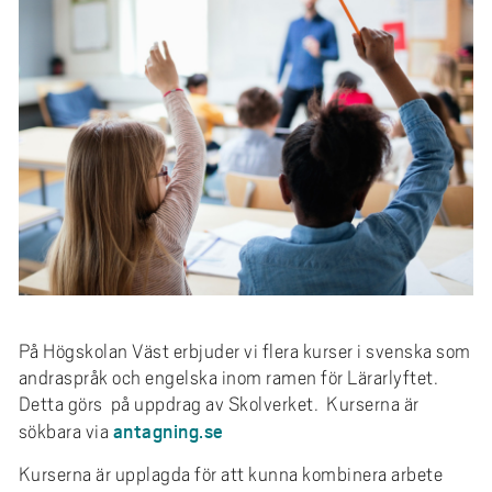
e
h
å
l
l
e
t
På Högskolan Väst erbjuder vi flera kurser i svenska som
andraspråk och engelska inom ramen för Lärarlyftet.
Detta görs på uppdrag av Skolverket. Kurserna är
antagning.se
sökbara via
Kurserna är upplagda för att kunna kombinera arbete