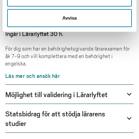
ENGELSKA GRUNDSKOLANS ÅK 7-9
Avvisa
(1-45)
Ingår i Lärarlyftet 30 h.
För dig som har en behörighetsgivande lärarexamen för
åk 7-9 och vill komplettera med en behörighet i
engelska.
Läs mer och ansök här
Möjlighet till validering i Lärarlyftet
expand_more
Statsbidrag för att stödja lärarens
expand_more
studier