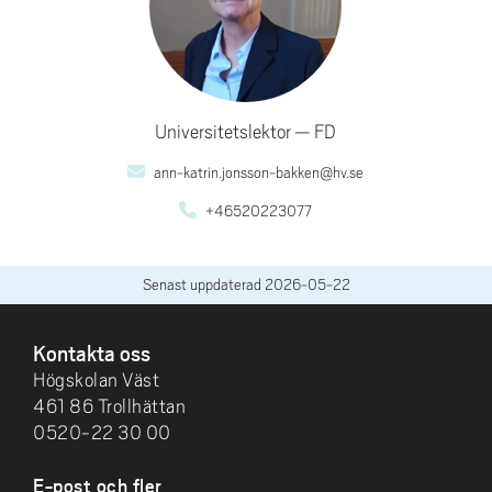
Universitetslektor
FD
ann-katrin.jonsson-bakken@hv.se
+46520223077
Senast uppdaterad
2026-05-22
SIDFOT
Kontakta oss
Högskolan Väst
461 86 Trollhättan
0520-22 30 00
E-post och fler