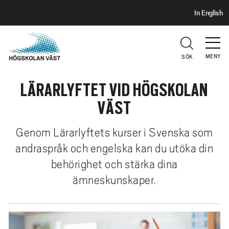
S
H
In English
I
o
D
p
H
U
p
V
MENY
SÖK
a
U
t
D
LÄRARLYFTET VID HÖGSKOLAN
i
l
VÄST
l
h
Genom Lärarlyftets kurser i Svenska som
u
andraspråk och engelska kan du utöka din
v
behörighet och stärka dina
u
d
ämneskunskaper.
i
n
n