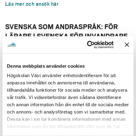
Läs mer och ansök här
SVENSKA SOM ANDRASPRÅK: FÖR
LÄRARE I SVENSKA FÖR INVANDRARE
(SFI) (1-30)
Ingår i Lärarlyftet 30 hp.
För dig som är anställd som lärare och har en
Denna webbplats använder cookies
behörighetsgivande lärarexamen utan att vara
Högskolan Väst använder enhetsidentifierare för att
ämnesbehörig eller för dig som är anställd som lärare
anpassa innehållet och annonserna till användarna,
inom SFI utan en behörighetsgivande lärarexamen (ges
tillhandahålla funktioner för sociala medier och analysera
ej höstterminen 2026).
vår trafik. Vi vidarebefordrar även sådana identifierare
Läs mer och ansök här
och annan information från din enhet till de sociala medier
och annons- och analysföretag som vi samarbetar med.
Dessa kan i sin tur kombinera informationen med annan
ENGELSKA GRUNDSKOLANS ÅK 1-3 (1-
information som du har tillhandahållit eller som de har
samlat in när du har använt deras tjänster.