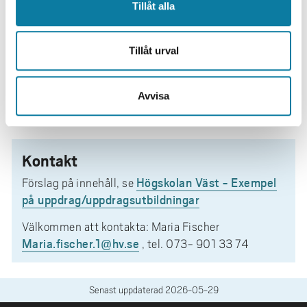
Tillåt alla
Pris
kurs 4.5hp, forskarstöd 114h: 345 000 kr exkl.
moms
Tillåt urval
Pris
kurs 7.5hp, forskarstöd 228h: 555 000 kr exkl.
moms
Avvisa
Med reservation för förändrad kostnad vid anpassning
av uppdraget.
Kontakt
Högskolan Väst - Exempel
Förslag på innehåll, se
på uppdrag/uppdragsutbildningar
Välkommen att kontakta: Maria Fischer
Maria.fischer.1@hv.se
, tel. 073- 901 33 74
Senast uppdaterad
2026-05-29
SIDFOT