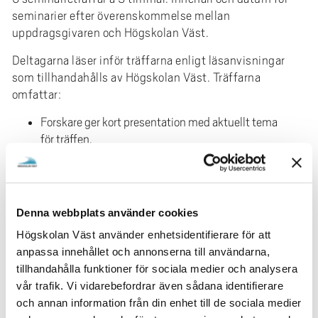
seminarier efter överenskommelse mellan
uppdragsgivaren och Högskolan Väst.
Deltagarna läser inför träffarna enligt läsanvisningar
som tillhandahålls av Högskolan Väst. Träffarna
omfattar:
Forskare ger kort presentation med aktuellt tema
för träffen.
Seminarium kring ett eller flera teman på
exempelnivå, vilka knyter an till- eller hämtas i
deltagarnas yrkespraktik.
Denna webbplats använder cookies
Pris
: 75 500 kr exkl. moms
Högskolan Väst använder enhetsidentifierare för att
Med reservation för förändrad kostnad vid anpassning
anpassa innehållet och annonserna till användarna,
av uppdraget.
tillhandahålla funktioner för sociala medier och analysera
vår trafik. Vi vidarebefordrar även sådana identifierare
Kurs med forskarstöd
och annan information från din enhet till de sociala medier
Uppdragsutbildning, kurs: 4.5hp eller 7.5hp (25