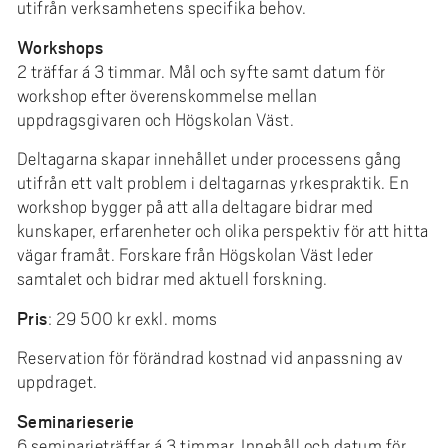
e
utifrån verksamhetens specifika behov.
h
Workshops
å
2 träffar á 3 timmar. Mål och syfte samt datum för
l
workshop efter överenskommelse mellan
l
uppdragsgivaren och Högskolan Väst.
e
Deltagarna skapar innehållet under processens gång
t
utifrån ett valt problem i deltagarnas yrkespraktik. En
workshop bygger på att alla deltagare bidrar med
kunskaper, erfarenheter och olika perspektiv för att hitta
vägar framåt. Forskare från Högskolan Väst leder
samtalet och bidrar med aktuell forskning.
Pris
: 29 500 kr exkl. moms
Reservation för förändrad kostnad vid anpassning av
uppdraget.
Seminarieserie
6 seminarieträffar á 3 timmar. Innehåll och datum för