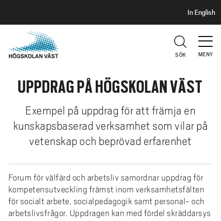
S
H
In English
I
o
D
p
H
U
p
V
MENY
SÖK
a
U
t
D
UPPDRAG PÅ HÖGSKOLAN VÄST
i
l
l
Exempel på uppdrag för att främja en
h
kunskapsbaserad verksamhet som vilar på
u
vetenskap och beprövad erfarenhet
v
u
d
Forum för välfärd och arbetsliv samordnar uppdrag för
i
kompetensutveckling främst inom verksamhetsfälten
n
för socialt arbete, socialpedagogik samt personal- och
n
arbetslivsfrågor. Uppdragen kan med fördel skräddarsys