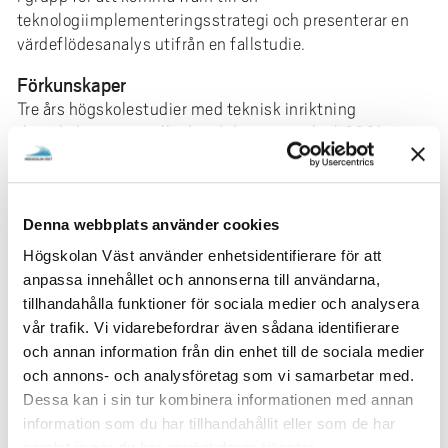
teknologiimplementeringsstrategi och presenterar en
värdeflödesanalys utifrån en fallstudie.
Förkunskaper
Tre års högskolestudier med teknisk inriktning
(högskoleingenjör eller kandidat inom teknik 180hp).
Alternativt relevant arbetslivserfarenhet.
Bifoga meritförteckning om du söker baserat på
arbetslivserfarenhet, du hittar mall på vår hemsida
Denna webbplats använder cookies
www.hv.se/produktionskurser
Högskolan Väst använder enhetsidentifierare för att
anpassa innehållet och annonserna till användarna,
Genomförande och pedagogik
tillhandahålla funktioner för sociala medier och analysera
Kursen bedrivs enligt Högskolan Västs koncept
vår trafik. Vi vidarebefordrar även sådana identifierare
arbetsintegrerat lärande som syftar till att integrera
och annan information från din enhet till de sociala medier
teori och praktik på olika sätt i kursen. Teoriföreläsningar
och annons- och analysföretag som vi samarbetar med.
varvas med verklighetsbaserade fallstudier och
Dessa kan i sin tur kombinera informationen med annan
exempel. Examinationsmetoden är utformad för att
information som du har tillhandahållit eller som de har
passa yrkesverksamma.
samlat in när du har använt deras tjänster.