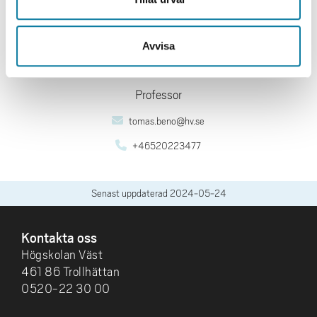
Avvisa
Professor
tomas.beno@hv.se
+46520223477
Senast uppdaterad
2024-05-24
SIDFOT
Kontakta oss
Högskolan Väst
461 86 Trollhättan
0520-22 30 00