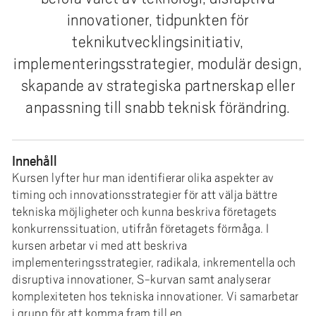
e
innovationer, tidpunkten för
h
teknikutvecklingsinitiativ,
å
l
implementeringsstrategier, modulär design,
l
skapande av strategiska partnerskap eller
e
anpassning till snabb teknisk förändring.
t
Innehåll
Kursen lyfter hur man identifierar olika aspekter av
timing och innovationsstrategier för att välja bättre
tekniska möjligheter och kunna beskriva företagets
konkurrenssituation, utifrån företagets förmåga. I
kursen arbetar vi med att beskriva
implementeringsstrategier, radikala, inkrementella och
disruptiva innovationer, S-kurvan samt analyserar
komplexiteten hos tekniska innovationer. Vi samarbetar
i grupp för att komma fram till en