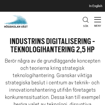
S
H
In English
I
o
D
p
H
U
p
V
MENY
SÖK
a
U
t
D
INDUSTRINS DIGITALISERING -
i
l
TEKNOLOGIHANTERING 2,5 HP
l
h
Berör några av de grundläggande koncepten
u
och teorierna kring strategisk
v
teknologihantering. Granskar viktiga
u
d
strategiska beslut i centrum av teknik- och
i
innovationshantering utifrån företagets
n
konkurrenssituation. Dessa kan till exempel
n
beröra valet av teknologi, disruptiva