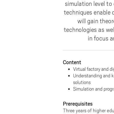
e
forskningsmagasin
Cis
Lika
fors
simulation level to
Kompetensutveckling
Uppdragsutbildning
Akademus
Stu
Aut
Fakt
Stud
För 
h
techniques enable c
Fika/Frukost med forskare
bak
Pro
Bre
ped
Res
å
Entreprenörskap och innovation
Campus Totalförsvar
Till
Akad
del
will gain theo
l
Forskningspoddar
Hög
akad
6th
Utbildningsprojekt
Lokala föreskrifter
Prof
AI f
Fat
l
technologies as wel
Forskningskalender
Om 
Def
e
Årets Samverkare
Vis
in focus a
Nyh
t
Aka
Content
Virtual factory and d
Understanding and kn
solutions
Simulation and progr
Prerequisites
Three years of higher ed