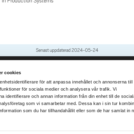
r in Production Systems
Senast uppdaterad
2024-05-24
r cookies
leveranser
Genvägar
Kris och nödsituation
hetsidentifierare för att anpassa innehållet och annonserna till
lins Gata 2
funktioner för sociala medier och analysera vår trafik. Vi
Press och media
llhättan
 identifierare och annan information från din enhet till de social
Arbeta hos oss
02100-4052
alysföretag som vi samarbetar med. Dessa kan i sin tur kombi
Om webbplatsen
formation som du har tillhandahållit eller som de har samlat in 
Tillgänglighetsredogörels