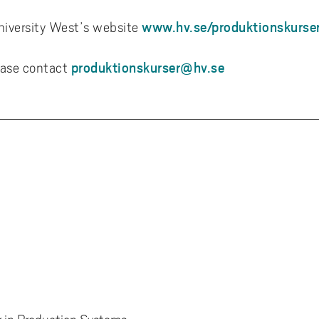
www.hv.se/produktionskurse
University West’s website
produktionskurser@hv.se
ease contact