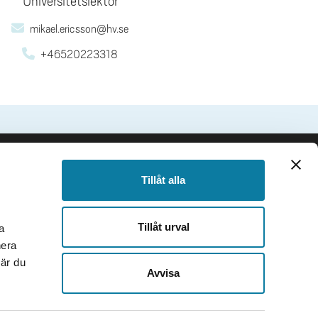
Universitetslektor
mikael.ericsson@hv.se
+46520223318
SIDFOT
Följ oss
Tillåt alla
Facebook
Instagram
Tillåt urval
a
TikTok
nera
Youtube
när du
e
LinkedIn
Avvisa