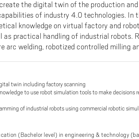
coakademin
 villkor och jämställdhet
Hälsa och vård
karskolan i hälsoinnovation
Projekt inom AIL
 create the digital twin of the production an
dera i Sverige med utländsk
omationslabbet
ura till Högskolan Väst
iestöd, bibliotek och
din undervisning
Termisk sprutning
Primus på insidan (inlogg krä
Externgranskning forskning
apabilities of industry 4.0 technologies. In 
grund
fessionsprogrammet
ddad rekrytering och breddat
agogisk utveckling
Kommunikation och IT
earch Funders Days 2026
Publikationer AIL
trädes- och ordningsregler
emiskt språk - stöd för
tagande
Flexibel automation
Uppföljning av utbildningskva
retical knowledge on virtual factory and robo
skoleprovet
emisk litteracitet
Ledarskap och organisation
 International Symposium on
Utbildningar inom AIL
ilprodukter
ör alla
Avancerad oförstörande prov
igue Design and Material
Uppföljning av forskningskval
l as practical handling of industrial robots. 
Akademus
Skola och förskola
CIWIL
ects
selblåsning
Logistik och verksamhetsled
re arc welding, robotized controlled milling a
etsbrev Akademus
Socialt arbete & socialpedag
AIL-rapporter
demusdagen
Teknik och industri
Forskarbloggen WILreflectio
LUPP - samverkan för livslån
lärande - uppdragsutbildning
igital twin including factory scanning
owledge to use robot simulation tools to make decisions r
amming of industrial robots using commercial robotic simul
ucation (Bachelor level) in engineering & technology (b