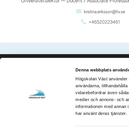
Universitetslektor
Docent / Associate Professo
kristina.eriksson@hv.se
+46520223461
Denna webbplats använde
Kontakta oss
Besök och 
Högskolan Väst använder en
Högskolan Väst
Gustava Me
användarna, tillhandahålla 
461 86 Trollhättan
461 32 Tro
vidarebefordrar även sådana
0520-22 30 00
Org. nr. 2
medier och annons- och an
informationen med annan in
E-post och fler
Öppettider
har använt deras tjänster.
kontaktuppgifter