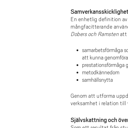
Samverkansskicklighet 
En enhetlig definition a
mångfacitterande använd
Dobers och Ramsten
att
samarbetsförmåga so
att kunna genomför
prestationsförmåga g
metodkännedom
samhällsnytta
Genom att utforma uppdr
verksamhet i relation till
Självskattning och öve
Som ett resultat från st