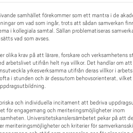
coakademin
 villkor och jämställdhet
Hälsa och vård
karskolan i hälsoinnovation
Projekt inom AIL
dera i Sverige med utländsk
omationslabbet
ura till Högskolan Väst
iestöd, bibliotek och
din undervisning
Termisk sprutning
Primus på insidan (inlogg krä
Externgranskning forskning
grund
fessionsprogrammet
ddad rekrytering och breddat
agogisk utveckling
Kommunikation och IT
earch Funders Days 2026
Publikationer AIL
ande samhället förekommer som ett mantra i de akadem
trädes- och ordningsregler
emiskt språk - stöd för
tagande
Flexibel automation
Uppföljning av utbildningskva
ningar om vad som ingår, trots att sådan samverkan fin
skoleprovet
emisk litteracitet
Ledarskap och organisation
 International Symposium on
Utbildningar inom AIL
ilprodukter
ma i kollegiala samtal. Sällan problematiseras samve
ör alla
Avancerad oförstörande prov
igue Design and Material
Uppföljning av forskningskval
Akademus
Skola och förskola
CIWIL
tsätts vad som avses.
ects
selblåsning
Logistik och verksamhetsled
etsbrev Akademus
Socialt arbete & socialpedag
AIL-rapporter
r olika krav på att lärare, forskare och verksamhetens 
demusdagen
Teknik och industri
Forskarbloggen WILreflectio
arbetslivet utifrån helt nya villkor. Det handlar om att 
LUPP - samverkan för livslån
nsutveckla yrkesverksamma utifrån deras villkor i arbets
lärande - uppdragsutbildning
fta i stunden och är dessutom behovsorienterat, vilket
 uppdragsutbildning.
oriska och individuella incitament att bedriva uppdragsu
et för engagemang och meriteringsmöjligheter inom
amheten. Universitetskanslersämbetet pekar på att det 
er meriteringsmöjligheter och kriterier för samverkansskic