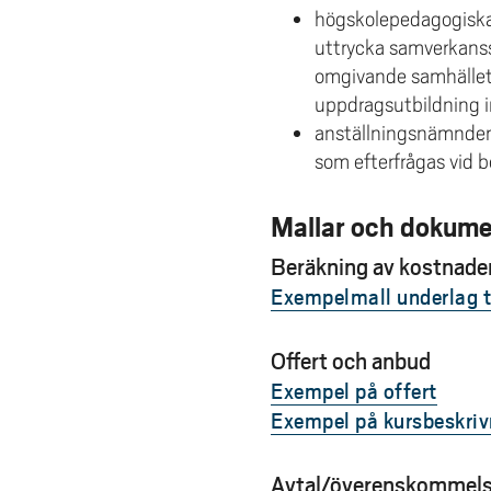
högskolepedagogiska
uttrycka samverkanss
omgivande samhället.
uppdragsutbildning 
anställningsnämnder 
som efterfrågas vid b
Mallar och dokum
Beräkning av kostnade
Exempelmall underlag ti
Offert och anbud
Exempel på offert
Exempel på kursbeskriv
Avtal/överenskommel