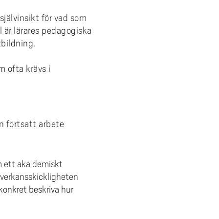
självinsikt för vad som
l är lärares pedagogiska
bildning.
m ofta krävs i
 fortsatt arbete
m ett aka demiskt
mverkansskickligheten
konkret beskriva hur