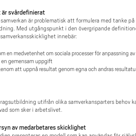
är svårdefinierat
v samverkan är problematisk att formulera med tanke på
ning. Med utgångspunkt i den övergripande definition
 samverkansskicklighet innebär:
m en medvetenhet om sociala processer för anpassning av 
a en gemensam uppgift
enom att uppnå resultat genom egna och andras resultatu
agsutbildning utifrån olika samverkansparters behov k
 vad som sker i arbetslivet.
rsyn av medarbetares skicklighet
udien presenteras en modell som kan användas för självs