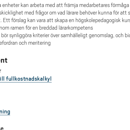
 enheter kan arbeta med att främja medarbetares förmåga 
kicklighet med frågor om vad lärare behöver kunna för att
 Ett förslag kan vara att skapa en högskolepedagogisk kur
inom ramen för en breddad lärarkompetens
bör synliggöra kriterier över samhälleligt genomslag, och b
efordran och meritering
ent
r
ll fullkostnadskalkyl
ning
se