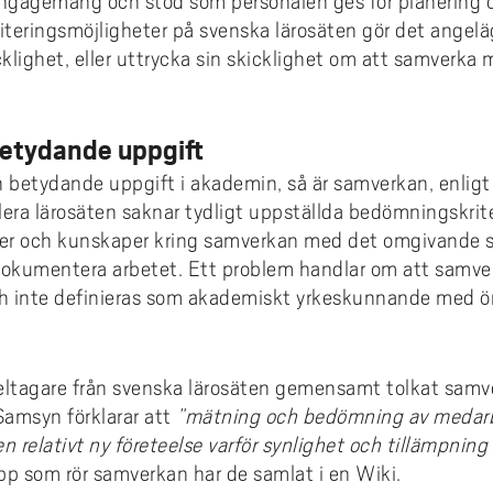
 engagemang och stöd som personalen ges för planering
teringsmöjligheter på svenska lärosäten gör det angeläge
klighet, eller uttrycka sin skicklighet om att samverka 
etydande uppgift
n betydande uppgift i akademin, så är samverkan, enligt
Flera lärosäten saknar tydligt uppställda bedömningskrite
er och kunskaper kring samverkan med det omgivande s
dokumentera arbetet. Ett problem handlar om att samver
h inte definieras som akademiskt yrkeskunnande med ö
eltagare från svenska lärosäten gemensamt tolkat samve
Samsyn förklarar att
”mätning och bedömning av medarb
n relativt ny företeelse varför synlighet och tillämpning
pp som rör samverkan har de samlat i en Wiki.