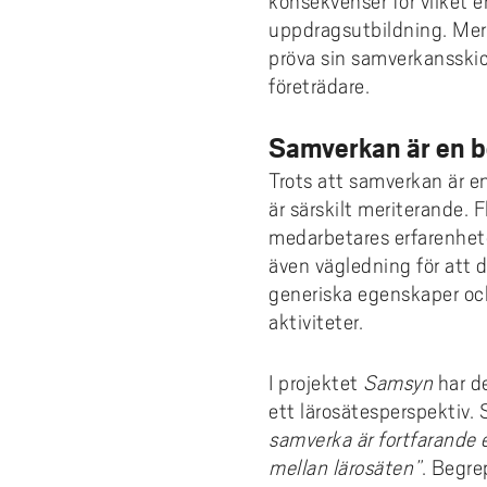
konsekvenser för vilket
uppdragsutbildning. Meri
pröva sin samverkansskic
företrädare.
Samverkan är en b
Trots att samverkan är e
är särskilt meriterande. 
medarbetares erfarenhet
även vägledning för att 
generiska egenskaper oc
aktiviteter.
I projektet
Samsyn
har d
ett lärosätesperspektiv. 
samverka är fortfarande e
mellan lärosäten”
. Begre