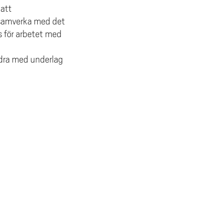
att
 samverka med det
s för arbetet med
idra med underlag