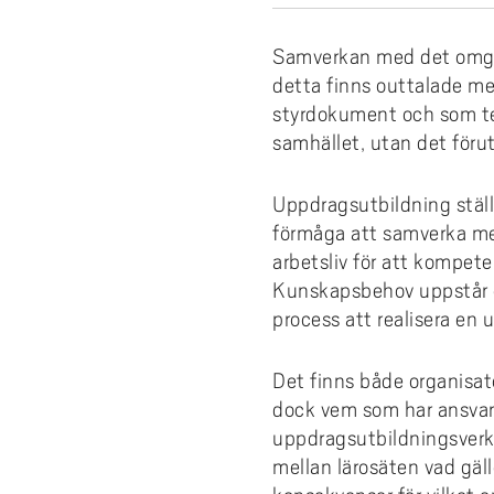
e
forskningsmagasin
Cis
Lika
fors
Kompetensutveckling
Uppdragsutbildning
Akademus
Stu
Aut
Fakt
Stud
För 
h
Fika/Frukost med forskare
bak
Pro
Bre
ped
Res
Samverkan med det omgiv
å
Entreprenörskap och innovation
Campus Totalförsvar
Till
Akad
del
detta finns outtalade me
l
Forskningspoddar
Hög
akad
6th
Utbildningsprojekt
Lokala föreskrifter
Prof
styrdokument och som te
AI f
Fat
l
Forskningskalender
Om 
samhället, utan det föru
Def
e
Årets Samverkare
Vis
Nyh
t
Uppdragsutbildning ställe
Aka
förmåga att samverka med 
arbetsliv för att kompete
Kunskapsbehov uppstår o
process att realisera en
Det finns både organisat
dock vem som har ansvar
uppdragsutbildningsverks
mellan lärosäten vad gäll