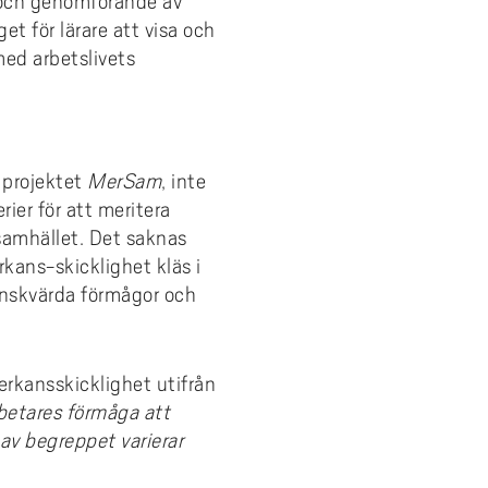
 och genomförande av
t för lärare att visa och
med arbetslivets
 projektet
MerSam
, inte
rier för att meritera
amhället. Det saknas
kans-skicklighet kläs i
nskvärda förmågor och
rkansskicklighet utifrån
etares förmåga att
 av begreppet varierar