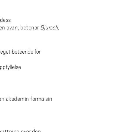
 dess
en ovan, betonar
Bjursell,
eget beteende för
ppfyllelse
an akademin forma sin
kattning över den