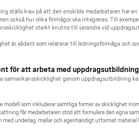
ing ställs krav på att den enskilde medarbetaren har en 
, men också hur olika förmågor ska integreras. Till exempe
nsskicklighet starkt knutna till varandra vid uppdragsut
ghet är sådant som relaterar till ledningsförmåga och so
ent för att arbeta med uppdragsutbildning
kla samverkansskicklighet genom uppdragsutbildning kan
e modell som inkluderar samtliga former av skicklighet ino
skattning får medarbetaren stöd att formulera den egna sa
ch med underlag, mallar och egenhändigt utformat material 