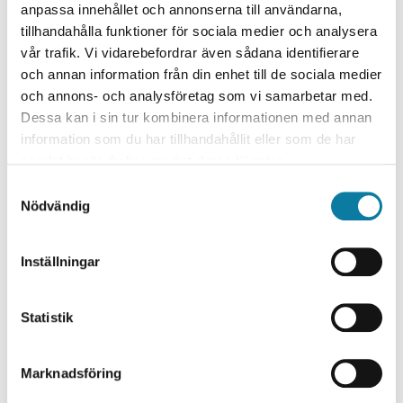
Produktionsteknik och elektroteknik
anpassa innehållet och annonserna till användarna,
tillhandahålla funktioner för sociala medier och analysera
Introduktion till industriell cybersäkerhet
vår trafik. Vi vidarebefordrar även sådana identifierare
Virtuella fabriken - hur den skapas och kan
och annan information från din enhet till de sociala medier
användas
och annons- och analysföretag som vi samarbetar med.
Användardriven digitalisering
Dessa kan i sin tur kombinera informationen med annan
Miljösäker lagerhantering av
information som du har tillhandahållit eller som de har
litiumjonbatterier
samlat in när du har använt deras tjänster.
Introduktion till artificiell intelligens och
S
maskininlärning
Nödvändig
a
Ekonomi och ledarskap
m
Företagsekonomi för ledare
t
Inställningar
Verksamhets- och ekonomistyrning
y
Arbetsrätt för ledare
c
AI i verksamheter
k
Statistik
Ledarskap - kommunikation och ledning av
e
olikheter
s
Marknadsföring
v
Anmälan och kontaktuppgifter