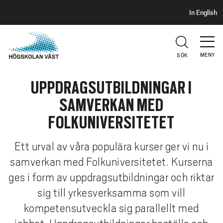
S
H
In English
I
o
D
p
H
U
p
V
MENY
SÖK
a
U
t
D
UPPDRAGSUTBILDNINGAR I
i
l
SAMVERKAN MED
l
FOLKUNIVERSITETET
h
u
Ett urval av våra populära kurser ger vi nu i
v
samverkan med Folkuniversitetet. Kurserna
u
d
ges i form av uppdragsutbildningar och riktar
i
sig till yrkesverksamma som vill
n
kompetensutveckla sig parallellt med
n