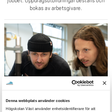
jobbet. Uppdragsutbildningar beställs och
e
bokas av arbetsgivare.
h
å
l
l
e
t
Denna webbplats använder cookies
Kurser som ges hösten 2025
Högskolan Väst använder enhetsidentifierare för att