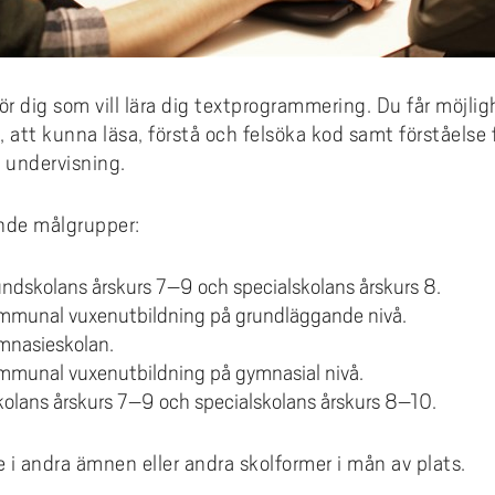
ör dig som vill lära dig textprogrammering. Du får möjl
 att kunna läsa, förstå och felsöka kod samt förståelse 
 undervisning.
jande målgrupper:
undskolans årskurs 7–9 och specialskolans årskurs 8.
ommunal vuxenutbildning på grundläggande nivå.
mnasieskolan.
mmunal vuxenutbildning på gymnasial nivå.
skolans årskurs 7–9 och specialskolans årskurs 8–10.
e i andra ämnen eller andra skolformer i mån av plats.