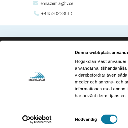
enna.zemla@hv.se
+46520223610
Denna webbplats använde
Kontakta oss
Besök och 
Högskolan Väst använder en
Högskolan Väst
Gustava Me
användarna, tillhandahålla 
461 86 Trollhättan
461 32 Tro
vidarebefordrar även sådana
0520-22 30 00
Org. nr. 2
medier och annons- och an
informationen med annan in
E-post och fler
Öppettider
har använt deras tjänster.
kontaktuppgifter
S
Nödvändig
a