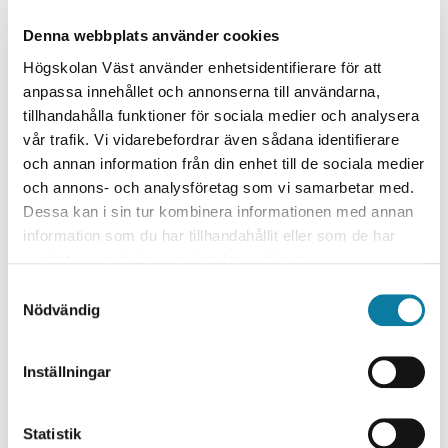
Paul Kah, professor i
Ansvarig för utbildningen är
Denna webbplats använder cookies
svetsteknologi, Högskolan Väst
.
Högskolan Väst använder enhetsidentifierare för att
Utbildningens innehåll:
anpassa innehållet och annonserna till användarna,
tillhandahålla funktioner för sociala medier och analysera
Konventionella svetsprocesser
vår trafik. Vi vidarebefordrar även sådana identifierare
Svetsmetallurgi av järnbaserade legeringar
och annan information från din enhet till de sociala medier
Tillämpad svetsteknik
och annons- och analysföretag som vi samarbetar med.
Avancerade svetsprocesser
Dessa kan i sin tur kombinera informationen med annan
Svetsmetallurgi för avancerade material
information som du har tillhandahållit eller som de har
Kvalitetskontroll för svetsapplikationer
samlat in när du har använt deras tjänster.
Konstruktion och design av svetsade
S
komponenter
Nödvändig
a
Mer detaljerad information om utbildningen
.
m
t
Film från European Welding Federation
Inställningar
visar vilka
y
möjligheter och befogenheter utbildningen öppnar för.
c
k
Statistik
Examination