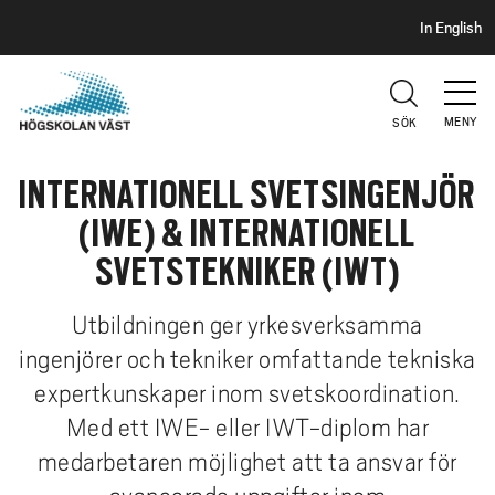
S
H
In English
I
o
D
p
H
U
p
V
MENY
SÖK
a
U
t
D
INTERNATIONELL SVETSINGENJÖR
i
l
(IWE) & INTERNATIONELL
l
SVETSTEKNIKER (IWT)
h
u
Utbildningen ger yrkesverksamma
v
ingenjörer och tekniker omfattande tekniska
u
d
expertkunskaper inom svetskoordination.
i
Med ett IWE- eller IWT-diplom har
n
medarbetaren möjlighet att ta ansvar för
n