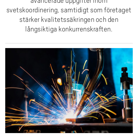
avancerade uppgifter inom
e
svetskoordinering, samtidigt som företaget
h
å
stärker kvalitetssäkringen och den
l
långsiktiga konkurrenskraften.
l
e
t