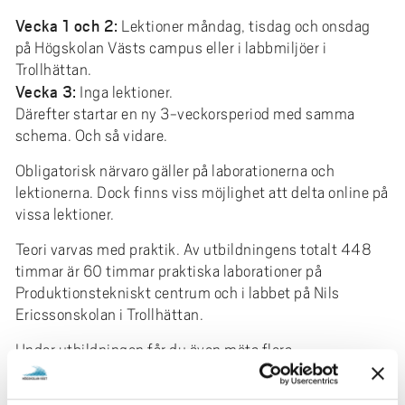
Vecka 1 och 2:
Lektioner måndag, tisdag och onsdag
på Högskolan Västs campus eller i labbmiljöer i
Trollhättan.
Vecka 3:
Inga lektioner.
Därefter startar en ny 3-veckorsperiod med samma
schema. Och så vidare.
Obligatorisk närvaro gäller på laborationerna och
lektionerna. Dock finns viss möjlighet att delta online på
vissa lektioner.
Teori varvas med praktik. Av utbildningens totalt 448
timmar är 60 timmar praktiska laborationer på
Produktionstekniskt centrum och i labbet på Nils
Ericssonskolan i Trollhättan.
Under utbildningen får du även möta flera
industriföretag och ta del av deras verksamheter under
gästföreläsningar och studiebesök.