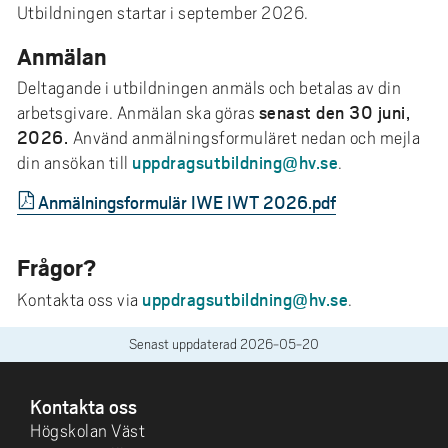
Utbildningen startar i september 2026.
Anmälan
Deltagande i utbildningen anmäls och betalas av din
senast den 30 juni,
arbetsgivare. Anmälan ska göras
2026.
Använd anmälningsformuläret nedan och mejla
uppdragsutbildning@hv.se
din ansökan till
.
Anmälningsformulär IWE IWT 2026.pdf
Frågor?
uppdragsutbildning@hv.se
Kontakta oss via
.
Senast uppdaterad
2026-05-20
SIDFOT
Kontakta oss
Högskolan Väst