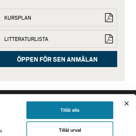
KURSPLAN
LITTERATURLISTA
ÖPPEN FÖR SEN ANMÄLAN
SIDFOT
Följ oss
Tillåt alla
Facebook
Instagram
Tillåt urval
a
TikTok