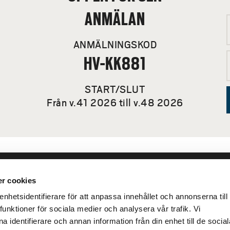
ANMÄLAN
ANMÄLNINGSKOD
HV-KK881
START/SLUT
Från v.41 2026 till v.48 2026
r cookies
leveranser
Genvägar
Kris och nödsituation
hetsidentifierare för att anpassa innehållet och annonserna till
lins Gata 2
funktioner för sociala medier och analysera vår trafik. Vi
Press och media
llhättan
 identifierare och annan information från din enhet till de social
Arbeta hos oss
02100-4052