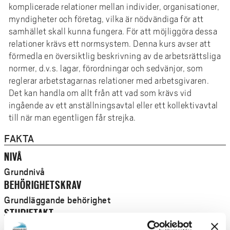
e
komplicerade relationer mellan individer, organisationer,
h
myndigheter och företag, vilka är nödvändiga för att
å
samhället skall kunna fungera. För att möjliggöra dessa
l
relationer krävs ett normsystem. Denna kurs avser att
l
förmedla en översiktlig beskrivning av de arbetsrättsliga
normer, d.v.s. lagar, förordningar och sedvänjor, som
e
reglerar arbetstagarnas relationer med arbetsgivaren.
t
Det kan handla om allt från att vad som krävs vid
ingående av ett anställningsavtal eller ett kollektivavtal
till när man egentligen får strejka.
FAKTA
NIVÅ
Grundnivå
BEHÖRIGHETSKRAV
Grundläggande behörighet
STUDIETAKT
Deltid