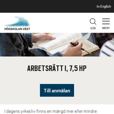
S
H
In English
I
o
D
p
H
U
p
V
MENY
SÖK
a
U
t
D
i
l
l
h
ARBETSRÄTT I, 7,5 HP
u
v
u
d
Till anmälan
i
n
n
I dagens yrkesliv finns en mängd mer eller mindre