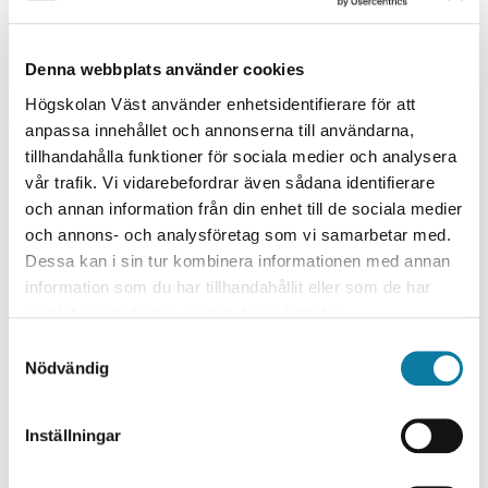
UNDERVISNINGSFORM
Campus
Denna webbplats använder cookies
UTBILDNINGSTILLFÄLLEN
Högskolan Väst använder enhetsidentifierare för att
anpassa innehållet och annonserna till användarna,
tillhandahålla funktioner för sociala medier och analysera
VÅR 2027
vår trafik. Vi vidarebefordrar även sådana identifierare
och annan information från din enhet till de sociala medier
V
TROLLHÄTTAN, VECKA 13
och annons- och analysföretag som vi samarbetar med.
Å
Dessa kan i sin tur kombinera informationen med annan
R
information som du har tillhandahållit eller som de har
samlat in när du har använt deras tjänster.
2
UNDERVISNINGSTID
DAGTID
S
0
Nödvändig
a
SISTA ANMÄLNINGSDAG
2
m
15 OKTOBER 2026
t
7
Inställningar
ANMÄLNINGSKOD
y
HV-11099
c