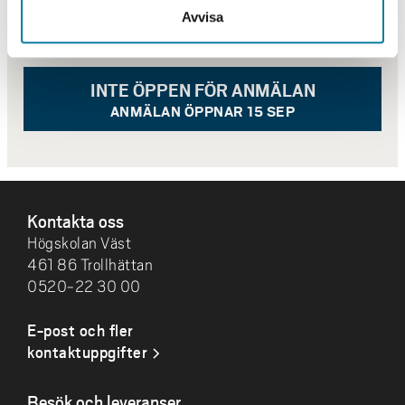
Avvisa
LITTERATURLISTA
INTE ÖPPEN FÖR ANMÄLAN
ANMÄLAN ÖPPNAR 15 SEP
SIDFOT
Kontakta oss
Högskolan Väst
461 86 Trollhättan
0520-22 30 00
E-post och fler
kontaktuppgifter
Besök och leveranser