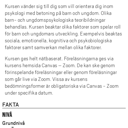
e
Kursen vänder sig till dig som vill orientera dig inom
h
psykologi med betoning på barn och ungdom. Olika
å
barn- och ungdomspsykologiska teoribildningar
l
behandlas. Kursen beaktar olika faktorer som spelar roll
l
för barn och ungdomars utveckling. Exempelvis beaktas
e
sociala, emotionella, kognitiva och psykobiologiska
t
faktorer samt samverkan mellan olika faktorer.
Kursen ges helt nätbaserat. Föreläsningarna ges via
kursens hemsida Canvas – Zoom. De kan ske genom
förinspelande föreläsningar eller genom föreläsningar
som går live via Zoom. Vissa av kursens
bedömningsformer är obligatoriska via Canvas - Zoom
under specifika datum.
FAKTA
NIVÅ
Grundnivå