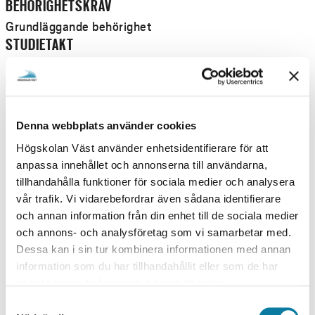
BEHÖRIGHETSKRAV
Grundläggande behörighet
STUDIETAKT
Heltid
UNDERVISNINGSFORM
Distans
Denna webbplats använder cookies
UTBILDNINGSTILLFÄLLEN
Högskolan Väst använder enhetsidentifierare för att
anpassa innehållet och annonserna till användarna,
VÅR 2027
tillhandahålla funktioner för sociala medier och analysera
vår trafik. Vi vidarebefordrar även sådana identifierare
V
och annan information från din enhet till de sociala medier
DISTANS UTAN SAMMANKOMST, VECKA 03
Å
och annons- och analysföretag som vi samarbetar med.
Dessa kan i sin tur kombinera informationen med annan
R
information som du har tillhandahållit eller som de har
2
UNDERVISNINGSTID
samlat in när du har använt deras tjänster.
BLANDAD UNDERVISNINGSTID
0
S