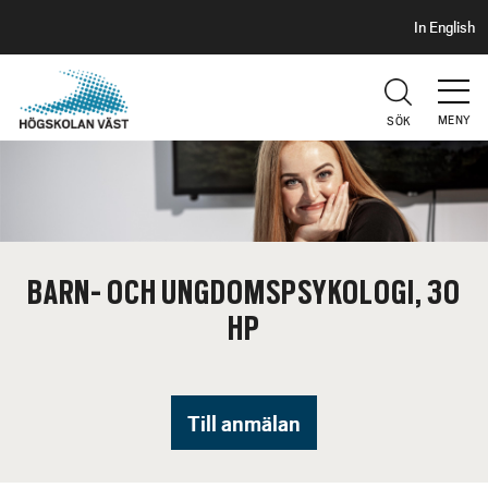
S
H
In English
I
o
D
p
H
U
p
V
MENY
SÖK
a
U
t
D
i
l
l
h
BARN- OCH UNGDOMSPSYKOLOGI, 30
u
HP
v
u
d
i
Till anmälan
n
n