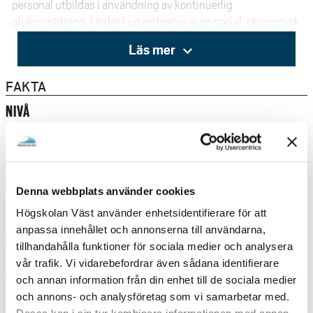
personal utbildas i användning av kontinuerlig
glukosmätning. Under kursen berörs även social, ekonomisk
och ekologisk hållbarhet. Kursen genomsyras av ett
Läs mer
personcentrerat förhållningssätt. Kursen ges på distans
med schemalagda undervisningsdagar via zoom.
FAKTA
NIVÅ
Avancerad nivå
BEHÖRIGHETSKRAV
Sjuksköterskeexamen med minst ett års
yrkeserfarenhet som sjuksköterska och
Denna webbplats använder cookies
kandidatexamen med huvudområdet omvårdnad.
Högskolan Väst använder enhetsidentifierare för att
Svenska 3 eller Svenska nivå 3 motsvarande.
anpassa innehållet och annonserna till användarna,
STUDIETAKT
tillhandahålla funktioner för sociala medier och analysera
Deltid
vår trafik. Vi vidarebefordrar även sådana identifierare
UNDERVISNINGSFORM
och annan information från din enhet till de sociala medier
Distans
och annons- och analysföretag som vi samarbetar med.