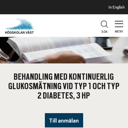
S
H
In English
I
o
D
p
H
U
p
V
MENY
SÖK
a
U
t
D
i
l
l
h
BEHANDLING MED KONTINUERLIG
u
GLUKOSMÄTNING VID TYP 1 OCH TYP
v
u
2 DIABETES, 3 HP
d
i
n
Till anmälan
n