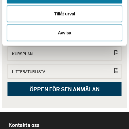
Undervisning genomförs med schemalagda föreläsningar via
Zoom
Tillåt urval
BEHÖVER DU HJÄLP?
Behörighet, urval, antagning, studievägledning och övriga
frågor
Avvisa
Kontakta Servicecenter
KURSPLAN
LITTERATURLISTA
ÖPPEN FÖR SEN ANMÄLAN
SIDFOT
Kontakta oss