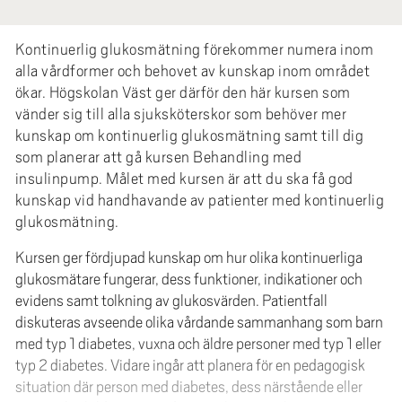
e
h
Kontinuerlig glukosmätning förekommer numera inom
å
alla vårdformer och behovet av kunskap inom området
l
ökar. Högskolan Väst ger därför den här kursen som
l
vänder sig till alla sjuksköterskor som behöver mer
e
kunskap om kontinuerlig glukosmätning samt till dig
t
som planerar att gå kursen Behandling med
insulinpump. Målet med kursen är att du ska få god
kunskap vid handhavande av patienter med kontinuerlig
glukosmätning.
Kursen ger fördjupad kunskap om hur olika kontinuerliga
glukosmätare fungerar, dess funktioner, indikationer och
evidens samt tolkning av glukosvärden. Patientfall
diskuteras avseende olika vårdande sammanhang som barn
med typ 1 diabetes, vuxna och äldre personer med typ 1 eller
typ 2 diabetes. Vidare ingår att planera för en pedagogisk
situation där person med diabetes, dess närstående eller