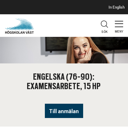
S
H
In English
I
o
D
p
H
U
p
V
MENY
SÖK
a
U
t
D
i
l
l
h
ENGELSKA (76-90):
u
EXAMENSARBETE, 15 HP
v
u
d
i
Till anmälan
n
n