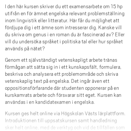
e
I den här kursen skriver du ett examensarbete om 15 hp
h
utifrån en för ämnet engelska relevant problemställning
å
inom lingvistik eller litteratur. Här får du möjlighet att
l
fördjupa dig i ett ämne som intresserar dig. Kanske vill
l
du skriva om genus i en roman du är fascinerad av? Eller
e
vill du undersöka språket i politiska tal eller hur språket
t
används på nätet?
Genom ett självständigt vetenskapligt arbete tränas
förmågan att sätta sig in i ett kunskapsfält, formulera,
beskriva och analysera ett problemområde och skriva
vetenskaplig text på engelska. Det ingår även ett
oppositionsförfarande där studenten opponerar på en
kurskamrats arbete och försvarar sitt eget. Kursen kan
användas i en kandidatexamen i engelska.
Kursen ges helt online via Högskolan Västs lärplattform.
Introduktionen till uppsatskursen samt handledning
sker helt online, med de verktyg och vid de tillfällen som