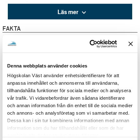
fungerar för handledaren och studenten.
Läs mer
Examinationsseminariet i slutet av terminen sker via
videolänk i en mindre grupp studenter. Datum för dessa
examinationsseminarier meddelas god tid i förväg. För
FAKTA
kursen behövs tillgång till dator (ej endast Chromebook)
NIVÅ
med kamera och mikrofon.
Grundnivå
BEHÖRIGHETSKRAV
60 hp inom ämnet Engelska inklusive 7,5 hp från
Denna webbplats använder cookies
engelska nivå 61-75 eller motsvarande kunskaper.
Högskolan Väst använder enhetsidentifierare för att
STUDIETAKT
anpassa innehållet och annonserna till användarna,
Deltid
tillhandahålla funktioner för sociala medier och analysera
UNDERVISNINGSFORM
vår trafik. Vi vidarebefordrar även sådana identifierare
och annan information från din enhet till de sociala medier
Distans
och annons- och analysföretag som vi samarbetar med.
Dessa kan i sin tur kombinera informationen med annan
UTBILDNINGSTILLFÄLLEN
information som du har tillhandahållit eller som de har
samlat in när du har använt deras tjänster.