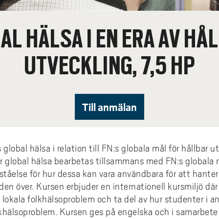
coakademin
 villkor och jämställdhet
Hälsa och vård
karskolan i hälsoinnovation
Projekt inom AIL
dera i Sverige med utländsk
omationslabbet
ura till Högskolan Väst
iestöd, bibliotek och
din undervisning
Termisk sprutning
Primus på insidan (inlogg krä
Externgranskning forskning
grund
fessionsprogrammet
ddad rekrytering och breddat
agogisk utveckling
Kommunikation och IT
earch Funders Days 2026
Publikationer AIL
AL HÄLSA I EN ERA AV HÅ
trädes- och ordningsregler
emiskt språk - stöd för
tagande
Flexibel automation
Uppföljning av utbildningskva
skoleprovet
emisk litteracitet
Ledarskap och organisation
 International Symposium on
Utbildningar inom AIL
ilprodukter
ör alla
Avancerad oförstörande prov
igue Design and Material
Uppföljning av forskningskval
UTVECKLING, 7,5 HP
Akademus
Skola och förskola
CIWIL
ects
selblåsning
Logistik och verksamhetsled
etsbrev Akademus
Socialt arbete & socialpedag
AIL-rapporter
demusdagen
Teknik och industri
Forskarbloggen WILreflectio
Till anmälan
LUPP - samverkan för livslån
lärande - uppdragsutbildning
 global hälsa i relation till FN:s globala mål för hållbar
r global hälsa bearbetas tillsammans med FN:s globala m
 förståelse för hur dessa kan vara användbara för att hant
en över. Kursen erbjuder en internationell kursmiljö där
lokala folkhälsoproblem och ta del av hur studenter i an
khälsoproblem. Kursen ges på engelska och i samarbete