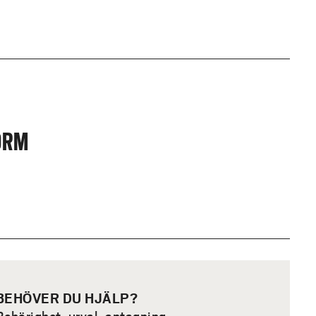
ORM
BEHÖVER DU HJÄLP?
Behörighet, urval, antagning,