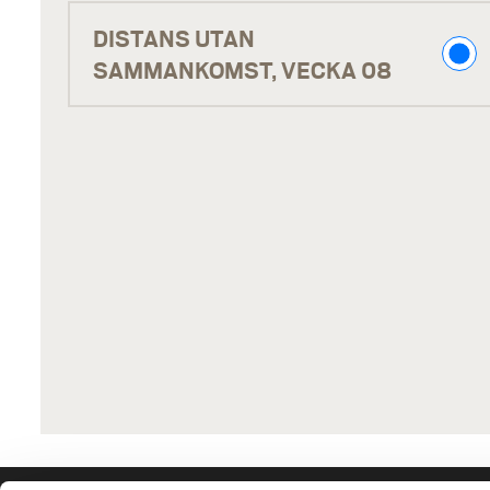
V
DISTANS UTAN
Å
SAMMANKOMST, VECKA 08
R
2
0
2
7