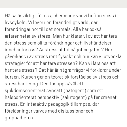
e
h
Hälsa är viktigt för oss, oberoende var vi befinner oss i
å
livscykeln. Vi lever i en föränderligt värld, där
l
förändringar hör till det normala. Alla har också
l
erfarenheter av stress. Men hur klarar vi av att hantera
e
den stress som olika förändringar och livshändelser
t
innebär för oss? Är stress alltid något negativt? Hur
påverkas vi av stress rent fysiskt och hur kan vi utveckla
strategier för att hantera stressen? Kan vi lära oss att
hantera stress? Det här är några frågor vi förklarar under
kursen. Kursen ger en teoretisk förståelse av stress och
stresshantering. Den tar upp såväl ett
sjukdomsorienterat synsätt (patogent) som ett
hälsoorienterat perspektiv (salutogent) på fenomenet
stress. En interaktiv pedagogik tillämpas, där
föreläsningar varvas med diskussioner och
grupparbeten.