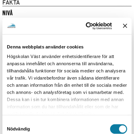
FAKTA
NIVÅ
Grundnivå
BEHÖRIGHETSKRAV
Grundläggande behörighet
STUDIETAKT
Denna webbplats använder cookies
Deltid
Högskolan Väst använder enhetsidentifierare för att
UNDERVISNINGSFORM
anpassa innehållet och annonserna till användarna,
Campus
tillhandahålla funktioner för sociala medier och analysera
vår trafik. Vi vidarebefordrar även sådana identifierare
UTBILDNINGSTILLFÄLLEN
och annan information från din enhet till de sociala medier
och annons- och analysföretag som vi samarbetar med.
Dessa kan i sin tur kombinera informationen med annan
VÅR 2027
information som du har tillhandahållit eller som de har
samlat in när du har använt deras tjänster.
V
TROLLHÄTTAN, VECKA 03
S
Å
Nödvändig
a