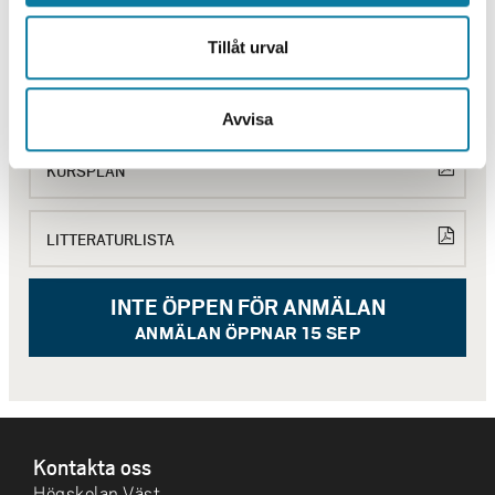
BEHÖVER DU HJÄLP?
Tillåt urval
Behörighet, urval, antagning, studievägledning och övriga
frågor
Kontakta Servicecenter
Avvisa
KURSPLAN
LITTERATURLISTA
INTE ÖPPEN FÖR ANMÄLAN
ANMÄLAN ÖPPNAR 15 SEP
SIDFOT
Kontakta oss
Högskolan Väst