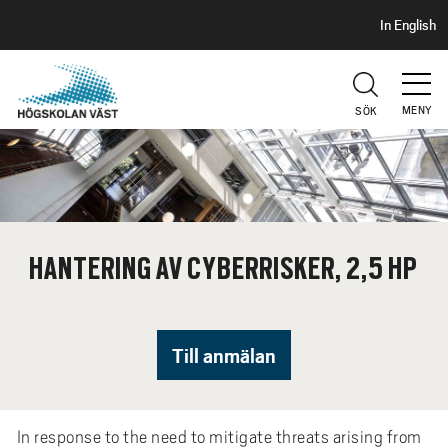
S
H
In English
I
o
D
p
H
U
p
V
MENY
SÖK
a
U
t
D
i
l
l
h
HANTERING AV CYBERRISKER, 2,5 HP
u
v
u
d
Till anmälan
i
n
n
In response to the need to mitigate threats arising from