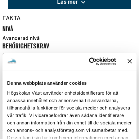
Läs mer
level to a mix of students and professionals in order to
strengthen the competitiveness of Swedish industry.
FAKTA
We apply validation of work experience to see if you
NIVÅ
have knowledge that meets the eligibility requirements
Avancerad nivå
for the course. Don't forget to attach your CV if you are
BEHÖRIGHETSKRAV
applying based on your work experience, the form is
Godkända kurser om 90 hp inom ämnesområdet teknik
available on our
varav minst 15 hp på nivå 61-90 hp eller motsvarande,
www.hv.se/produktionskurser
website
.
inklusive minst 7,5 hp i cybersäkerhet eller
**SCHEDULE
motsvarande.
STUDIETAKT
Denna webbplats använder cookies
**From the start of the course, the updated schedule will
Högskolan Väst använder enhetsidentifierare för att
Deltid
apply on the course's Canvas page.
UNDERVISNINGSFORM
anpassa innehållet och annonserna till användarna,
tillhandahålla funktioner för sociala medier och analysera
Distans
vår trafik. Vi vidarebefordrar även sådana identifierare
och annan information från din enhet till de sociala medier
UTBILDNINGSTILLFÄLLEN
och annons- och analysföretag som vi samarbetar med.
Dessa kan i sin tur kombinera informationen med annan