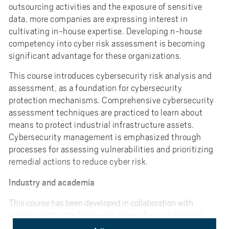
e
outsourcing activities and the exposure of sensitive
h
data, more companies are expressing interest in
å
cultivating in-house expertise. Developing n-house
l
competency into cyber risk assessment is becoming
l
significant advantage for these organizations.
e
This course introduces cybersecurity risk analysis and
t
assessment, as a foundation for cybersecurity
protection mechanisms. Comprehensive cybersecurity
assessment techniques are practiced to learn about
means to protect industrial infrastructure assets.
Cybersecurity management is emphasized through
processes for assessing vulnerabilities and prioritizing
remedial actions to reduce cyber risk.
Industry and academia
This course has been developed in collaboration with
industry within the framework of one of our educational
projects. The project aims to provide courses at advanced