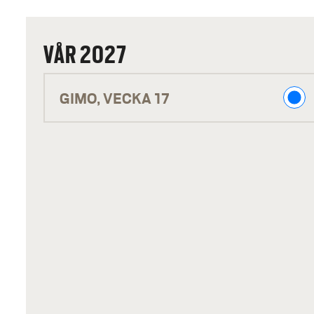
VÅR 2027
V
GIMO, VECKA 17
Å
R
2
0
2
7