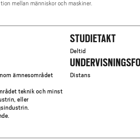
ation mellan människor och maskiner.
STUDIETAKT
Deltid
UNDERVISNINGSF
 inom ämnesområdet
Distans
rådet teknik och minst
strin, eller
gsindustrin.
nde.