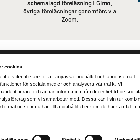
schemalagd föreläsning i Gimo,
övriga föreläsningar genomförs via
Zoom.
r cookies
leveranser
Genvägar
Kris och nödsituation
lins Gata 2
hetsidentifierare för att anpassa innehållet och annonserna till
Press och media
funktioner för sociala medier och analysera vår trafik. Vi
llhättan
 identifierare och annan information från din enhet till de social
Arbeta hos oss
02100-4052
alysföretag som vi samarbetar med. Dessa kan i sin tur kombi
Om webbplatsen
formation som du har tillhandahållit eller som de har samlat in 
Tillgänglighetsredogörels
Inställningar
Statistik
Marknadsfö