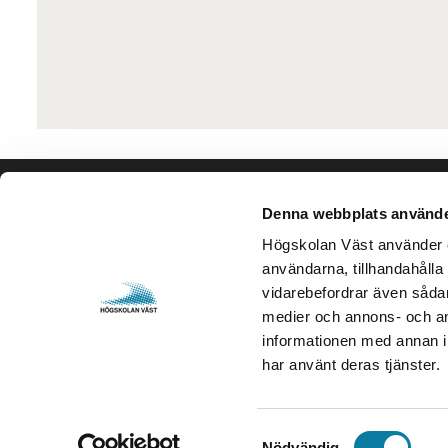
Denna webbplats använde
Kontakta oss
Besök och 
Högskolan Väst
Gustava Me
Högskolan Väst använder en
användarna, tillhandahålla 
461 86 Trollhättan
461 32 Tro
vidarebefordrar även sådana
0520-22 30 00
Org. nr. 2
medier och annons- och an
informationen med annan in
E-post och fler
Öppettider
har använt deras tjänster.
kontaktuppgifter
S
Nödvändig