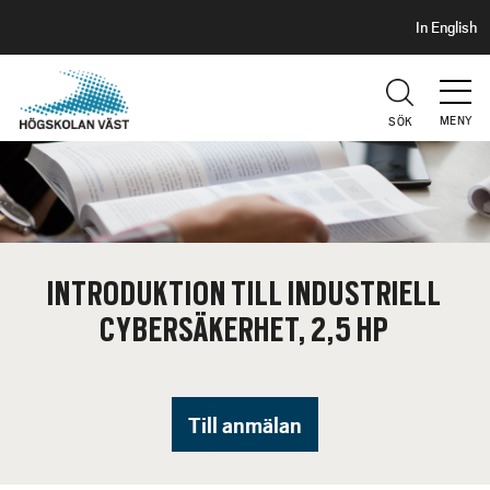
S
H
In English
I
o
D
p
H
U
p
V
MENY
SÖK
a
U
t
D
i
l
l
h
INTRODUKTION TILL INDUSTRIELL
u
CYBERSÄKERHET, 2,5 HP
v
u
d
i
Till anmälan
n
n