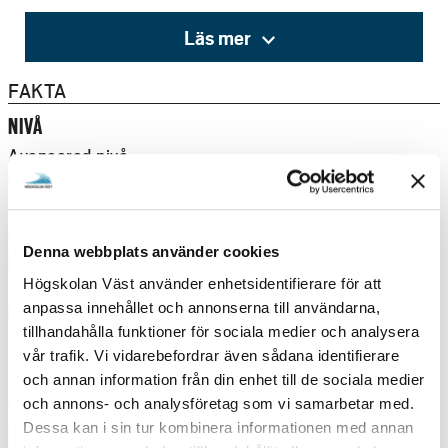
Vi tillämpar validering av arbetslivserfarenhet för att se
Läs mer
om du har kunskaper som motsvarar behörighetskraven
på kursen. Glöm inte att bifoga meritförteckning om du
FAKTA
söker baserat på arbetslivserfarenhet, blankett finns på
NIVÅ
www.hv.se/produktionskurser
vår hemsida
.
Avancerad nivå
BEHÖRIGHETSKRAV
Godkända kurser om 90 hp inom ämnesområdet teknik
varav minst 15 hp på nivå 61-90 hp eller motsvarande.
Denna webbplats använder cookies
STUDIETAKT
Högskolan Väst använder enhetsidentifierare för att
Deltid
anpassa innehållet och annonserna till användarna,
UNDERVISNINGSFORM
tillhandahålla funktioner för sociala medier och analysera
Distans
vår trafik. Vi vidarebefordrar även sådana identifierare
och annan information från din enhet till de sociala medier
UTBILDNINGSTILLFÄLLEN
och annons- och analysföretag som vi samarbetar med.
Dessa kan i sin tur kombinera informationen med annan