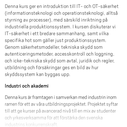
e
Denna kurs ger en introduktion till IT- och OT-säkerhet
h
(informationsteknologi och operationsteknologi, alltså
å
styrning av processer), med särskild inriktning på
l
industriella produktionssystem. I kursen diskuterar vi
l
IT-säkerhet i ett bredare sammanhang, samt vilka
e
specifika hot som gäller just produktionssystem.
t
Genom säkerhetsmodeller, tekniska skydd som
autenticeringsmetoder, accesskontroll och loggning,
och icke-tekniska skydd som avtal, juridik och regler,
utbildning och försäkringar ges en bild av hur
skyddssystem kan byggas upp.
Industri och akademi
Denna kurs är framtagen i samverkan med industrin inom
ramen för ett av våra utbildningsprojektet. Projektet syftar
till att ge kurser på avancerad nivå till en mix av studenter
och yrkesverksamma för att förstärka den svenska
industrins konkurrenskraft.