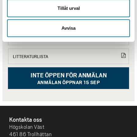
BEHÖVER DU HJÄLP?
Behörighet, urval, antagning, studievägledning och övriga
Tillåt urval
frågor
Kontakta Servicecenter
Avvisa
KURSPLAN
LITTERATURLISTA
INTE ÖPPEN FÖR ANMÄLAN
ANMÄLAN ÖPPNAR 15 SEP
SIDFOT
Kontakta oss
Högskolan Väst
461 86 Trollhättan