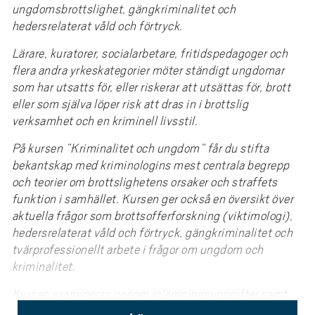
e
ungdomsbrottslighet, gängkriminalitet och
h
hedersrelaterat våld och förtryck.
å
Lärare, kuratorer, socialarbetare, fritidspedagoger och
l
flera andra yrkeskategorier möter ständigt ungdomar
l
som har utsatts för, eller riskerar att utsättas för, brott
e
eller som själva löper risk att dras in i brottslig
t
verksamhet och en kriminell livsstil.
På kursen ”Kriminalitet och ungdom” får du stifta
bekantskap med kriminologins mest centrala begrepp
och teorier om brottslighetens orsaker och straffets
funktion i samhället. Kursen ger också en översikt över
aktuella frågor som brottsofferforskning (viktimologi),
hedersrelaterat våld och förtryck, gängkriminalitet och
tvärprofessionellt arbete i frågor om ungdom och
kriminalitet.
Kursen examineras genom inlämningsuppgifter samt
aktivt deltagande i minst tre av kursens fem seminarier