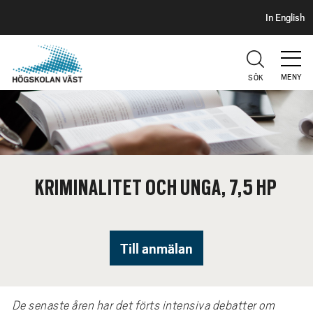
S
H
In English
I
o
D
p
H
U
p
V
MENY
SÖK
a
U
t
D
i
l
l
h
KRIMINALITET OCH UNGA, 7,5 HP
u
v
u
d
Till anmälan
i
n
n
De senaste åren har det förts intensiva debatter om