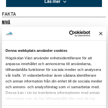
Läs mer
och genom en individuell skriftlig hemtentamen. Kursen
riktar sig till riktar sig främst till dig som är
FAKTA
yrkesverksam inom flera olika fält som till exempel
NIVÅ
skola, fritid, socialtjänst, frivilligorganisationer etcetera.
Grundnivå
Detta är en kurs för dig som i ditt arbete kommer i
BEHÖRIGHETSKRAV
kontakt med ungdomar och deras vardag eller som av
Grundläggande behörighet
andra anledningar vill fördjupa dig i ett angeläget och
STUDIETAKT
omdebatterat samhällsproblem. Kursen ges halvtid och
Denna webbplats använder cookies
helt på distans. Seminarium hålls på eftermiddagstid
Deltid
Högskolan Väst använder enhetsidentifierare för att
16.30-18.00.
UNDERVISNINGSFORM
anpassa innehållet och annonserna till användarna,
Distans
tillhandahålla funktioner för sociala medier och analysera
vår trafik. Vi vidarebefordrar även sådana identifierare
UTBILDNINGSTILLFÄLLEN
och annan information från din enhet till de sociala medier
och annons- och analysföretag som vi samarbetar med.
Dessa kan i sin tur kombinera informationen med annan
VÅR 2027
information som du har tillhandahållit eller som de har
samlat in när du har använt deras tjänster.
V