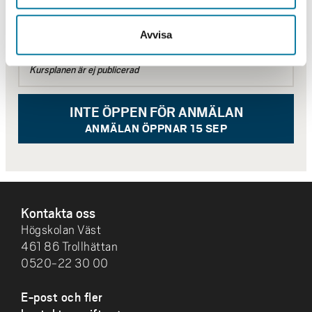
Behörighet, urval, antagning, studievägledning och övriga
frågor
Kontakta Servicecenter
Avvisa
Kursplanen är ej publicerad
INTE ÖPPEN FÖR ANMÄLAN
ANMÄLAN ÖPPNAR 15 SEP
SIDFOT
Kontakta oss
Högskolan Väst
461 86 Trollhättan
0520-22 30 00
E-post och fler