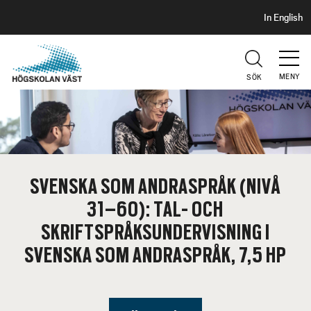
S
H
In English
I
o
D
p
H
U
p
V
MENY
SÖK
a
U
t
D
i
l
l
h
SVENSKA SOM ANDRASPRÅK (NIVÅ
u
31–60): TAL- OCH
v
u
SKRIFTSPRÅKSUNDERVISNING I
d
SVENSKA SOM ANDRASPRÅK, 7,5 HP
i
n
n