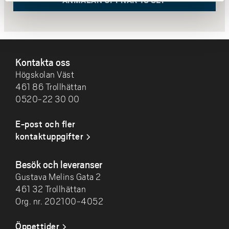
SIDFOT
Kontakta oss
Högskolan Väst
461 86 Trollhättan
0520-22 30 00
E-post och fler
kontaktuppgifter
Besök och leveranser
Gustava Melins Gata 2
461 32 Trollhättan
Org. nr. 202100-4052
Öppettider