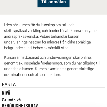
Till anmälan
e
h
å
l
I den här kursen får du kunskap om tal- och
l
skriftspråksutveckling och teorier för att kunna analysera
e
andraspråkssvenska. Vidare behandlar kursen
t
undervisningsinsatser för inlärare från olika språkliga
bakgrunder eller i behov av särskilt stöd.
Kursen är nätbaserad och undervisningen sker online,
genom t.ex. inspelade föreläsningar, som du har tillgång till
under hela kursen. Kursen examineras genom skriftliga
examinationer och ett seminarium.
FAKTA
NIVÅ
Grundnivå
BEHÖRIGHETSKRAV