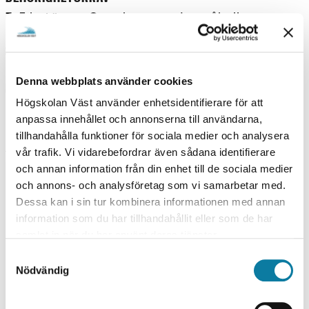
7, 5 hp i ämnet Svenska som andraspråk eller
motsvarande kunskaper.
STUDIETAKT
Deltid
Denna webbplats använder cookies
UNDERVISNINGSFORM
Högskolan Väst använder enhetsidentifierare för att
Distans
anpassa innehållet och annonserna till användarna,
tillhandahålla funktioner för sociala medier och analysera
UTBILDNINGSTILLFÄLLEN
vår trafik. Vi vidarebefordrar även sådana identifierare
och annan information från din enhet till de sociala medier
VÅR 2027
och annons- och analysföretag som vi samarbetar med.
Dessa kan i sin tur kombinera informationen med annan
V
information som du har tillhandahållit eller som de har
DISTANS UTAN SAMMANKOMST, VECKA 13
Å
samlat in när du har använt deras tjänster.
R
S
Nödvändig
a
2
UNDERVISNINGSTID
BLANDAD UNDERVISNINGSTID
m
0
t