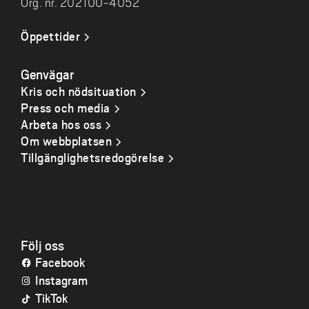
Barn- och ungdomsvetenskapligt magisterprogram för
Org. nr. 202100-4052
att sedan söka vidare till forskarutbildning.
Öppettider
På Skolverkets webbplats kan du läsa mer vad som
Skolverkets webbplats
gäller kring lärarlegitimationer
.
Genvägar
Kris och nödsituation
Press och media
Arbeta hos oss
Om webbplatsen
Tillgänglighetsredogörelse
Följ oss
Facebook
Instagram
TikTok