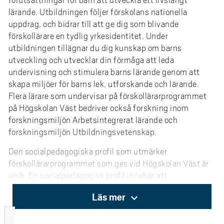
förutsättningar för barn att utveckla ett livslångt
lärande. Utbildningen följer förskolans nationella
uppdrag, och bidrar till att ge dig som blivande
förskollärare en tydlig yrkesidentitet. Under
utbildningen tillägnar du dig kunskap om barns
utveckling och utvecklar din förmåga att leda
undervisning och stimulera barns lärande genom att
skapa miljöer för barns lek, utforskande och lärande.
Flera lärare som undervisar på förskollärarprogrammet
på Högskolan Väst bedriver också forskning inom
forskningsmiljön Arbetsintegrerat lärande och
forskningsmiljön Utbildningsvetenskap.
Den socialpedagogiska profil som utmärker
förskollärarprogrammet som ges vid Högskolan Väst är
unik. En socialpedagogisk profil innebär att
socialpedagogiska teorier, metoder och förhållningssätt
Läs mer
genomsyrar programmet och behandlas återkommande i
programmets kurser. Under utbildningen ges du som
student möjlighet att samverka med andra