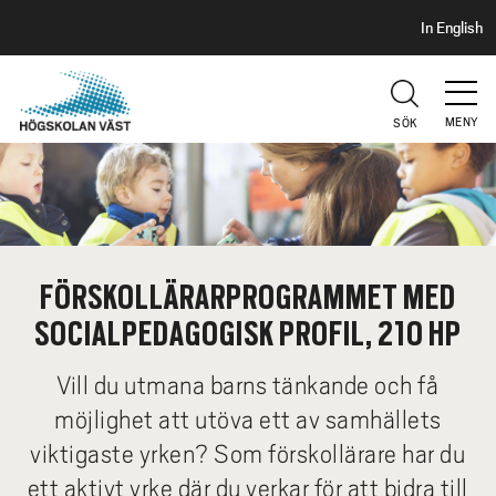
S
H
In English
I
o
D
p
H
U
p
V
MENY
SÖK
a
U
t
D
i
l
l
h
FÖRSKOLLÄRARPROGRAMMET MED
u
SOCIALPEDAGOGISK PROFIL, 210 HP
v
u
Vill du utmana barns tänkande och få
d
i
möjlighet att utöva ett av samhällets
n
viktigaste yrken? Som förskollärare har du
n
ett aktivt yrke där du verkar för att bidra till