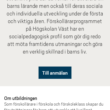
e
barns lärande men också till deras sociala
h
och individuella utveckling under de första
å
l
och viktiga åren. Förskollärarprogrammet
l
på Högskolan Väst har en
e
socialpedagogisk profil som gör dig redo
t
att möta framtidens utmaningar och göra
en verklig skillnad i barns liv.
Till anmälan
Om utbildningen
Som förskollärare i förskola och förskoleklass skapar du