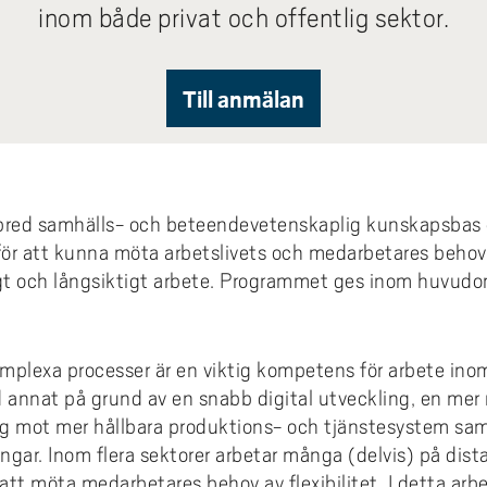
inom både privat och offentlig sektor.
Till anmälan
 bred samhälls- och beteendevetenskaplig kunskapsbas
 för att kunna möta arbetslivets och medarbetares behov
igt och långsiktigt arbete. Programmet ges inom huvud
omplexa processer är en viktig kompetens för arbete inom
d annat på grund av en snabb digital utveckling, en mer 
ng mot mer hållbara produktions- och tjänstesystem sa
gar. Inom flera sektorer arbetar många (delvis) på dista
 att möta medarbetares behov av flexibilitet. I detta arb