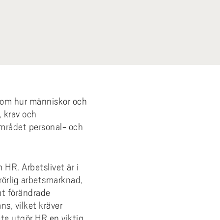
 om hur människor och
, krav och
området personal- och
 HR. Arbetslivet är i
rörlig arbetsmarknad,
mt förändrade
ns, vilket kräver
ete utgör HR en viktig