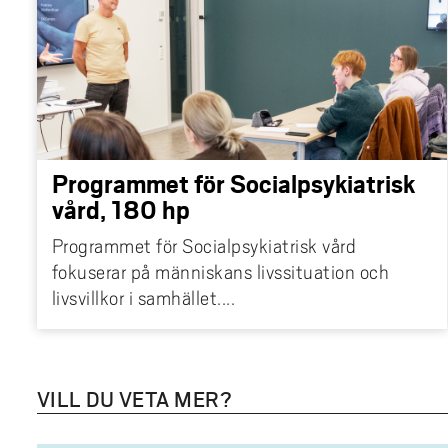
generalist, HR-specialist
business partner (HRBP)
konsulter åt företag och 
Programmet för Socialpsykiatrisk
vård, 180 hp
Programmet för Socialpsykiatrisk vård
fokuserar på människans livssituation och
livsvillkor i samhället....
VILL DU VETA MER?