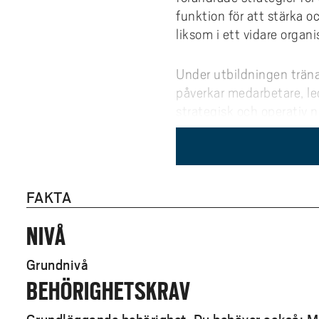
funktion för att stärka 
liksom i ett vidare organ
Under utbildningen tränas
påverkar medarbetare, led
strategisk och operativ
organisationspsykologi, 
samt konflikthantering o
tvärvetenskaplig för att 
arbetets organisering, 
FAKTA
effektivitet.
NIVÅ
Som utbildad inom HR har
organisationer. Därför in
Grundnivå
BEHÖRIGHETSKRAV
moment där du kommer de
examination eller semina
syftar till att utveckla