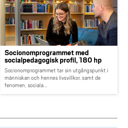
alspecialist, HR
erksamhet som externa
Socionomprogrammet med
socialpedagogisk profil, 180 hp
Socionomprogrammet tar sin utgångspunkt i
människan och hennes livsvillkor, samt de
fenomen, sociala...