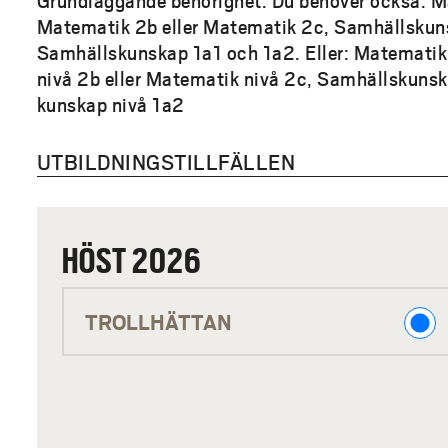
Grundläggande behörighet. Du behöver också: M
Matematik 2b eller Matematik 2c, Samhällskuns
relaterade analyser i b
Samhällskunskap 1a1 och 1a2. Eller: Matematik
medverka i sådana momen
nivå 2b eller Matematik nivå 2c, Samhälls­kunsk
Arbetsintegrerat l
kunskap nivå 1a2
UTBILDNINGSTILLFÄLLEN
Mentorskap
Under utbildningens and
Kontakten med mentorer g
arbetsuppgifter.
HÖST 2026
Tema Mentorskap
H
TROLLHÄTTAN
Ö
Gör femte terminen till
Under programmets femte 
S
har 30 högskolepoäng att
T
hp verksamhetsförlagd ut