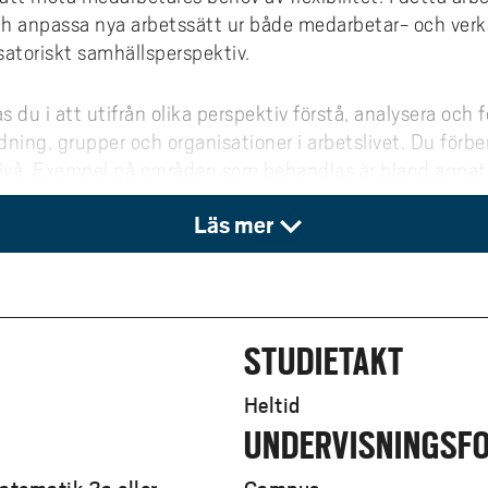
och anpassa nya arbetssätt ur både medarbetar- och ver
isatoriskt samhällsperspektiv.
 du i att utifrån olika perspektiv förstå, analysera och 
ning, grupper och organisationer i arbetslivet. Du förbe
 nivå. Exempel på områden som behandlas är bland annat
perspektiv på arbetsmiljö och hälsa, ledarskap, kompete
Läs mer
ch olika former av kommunikation och samtal i arbetsliv
bidra till förmåga att analysera och förstå förhållanden 
sambanden mellan hälsa och arbete, ledningens betydels
STUDIETAKT
 du även kompetens att initiera, planera och genomföra
nehåller utbildningen också, utöver skriftliga uppgifte
Heltid
lta i muntliga presentationer, gruppredovisningar och 
UNDERVISNINGSF
riebehandling. Dessa inslag är en viktig del av program
 din förmåga att kommunicera, argumentera, samarbeta o