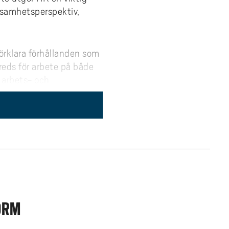
ksamhetsperspektiv,
förklara förhållanden som
reds för arbete på både
 arbets- och
nsutveckling och lärande,
et. Utbildningen är
som exempelvis rör
e samt arbetsgruppers
 utvecklingsprojekt i
r, även återkommande
andra former av muntlig
ORM
mets arbetsformer och
ch presentera HR-