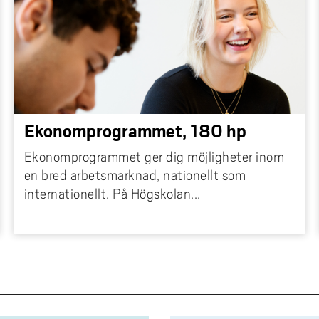
, HR-chef, HR-konsult, rekryterare, personalchef, person
, HR-administratör m.fl. Många arbetar också i egen v
organisationer.
Ekonomprogrammet, 180 hp
Ekonomprogrammet ger dig möjligheter inom
en bred arbetsmarknad, nationellt som
internationellt. På Högskolan...