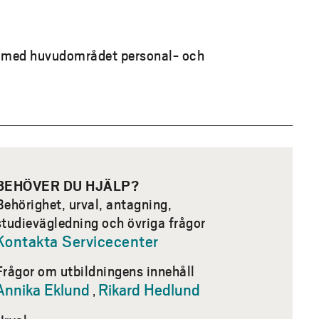
r därför aktivt
er.
 med huvudområdet personal- och
rksam inom HR-området.
 möjliga roller och
BEHÖVER DU HJÄLP?
Behörighet, urval, antagning,
studievägledning och övriga frågor
Kontakta Servicecenter
Frågor om utbildningens innehåll
efter dina intressen. Du
Annika Eklund
Rikard Hedlund
,
egången är att läsa 15
inte garanterad en VFU-