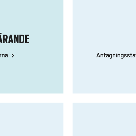
ÄRANDE
rna
Antagningsstati