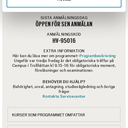
ARBETSMARKNAD OCH LÄRARLEGITIMATION
UNDERVISNINGSTID
T
DAGTID
Skolverket räknar med ett stort rekryteringsbehov av
2
statistik här
lärare under längre tid. Läs gärna aktuell
SISTA ANMÄLNINGSDAG
0
ÖPPEN FÖR SEN ANMÄLAN
På Skolverkets webbplats kan du läsa mer vad som
2
lärarlegitimationer
gäller kring
ANMÄLNINGSKOD
6
HV-95016
STUDIESTÖD
EXTRA INFORMATION
KPU berättigar till studiestöd via CSN. Är du över 25 år
Här kan du läsa mer om programmet-
Programbeskrivning
kan du söka ett högre studiebidrag. Det kan även finnas
Ungefär var tredje fredag är det obligatoriska träffar på
andra typer av bidrag att söka t ex
Campus i Trollhättan kl 9.15-16 för obligatoriska moment,
föreläsningar och examinationer.
omställningsstudiestöd via CSN. Se mer information
CSN
från
BEHÖVER DU HJÄLP?
Behörighet, urval, antagning, studievägledning och övriga
frågor
Kontakta Servicecenter
KURSER SOM PROGRAMMET OMFATTAR