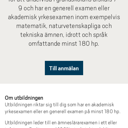
e
9 och har en generell examen eller
h
akademisk yrkesexamen inom exempelvis
å
l
matematik, naturvetenskapliga och
l
tekniska ämnen, idrott och språk
e
omfattande minst 180 hp.
t
Till anmälan
Om utbildningen
Utbildningen riktar sig till dig som har en akademisk
yrkesexamen eller en generell examen på minst 180 hp.
Utbildningen leder till en ämneslärarexamen i ett eller