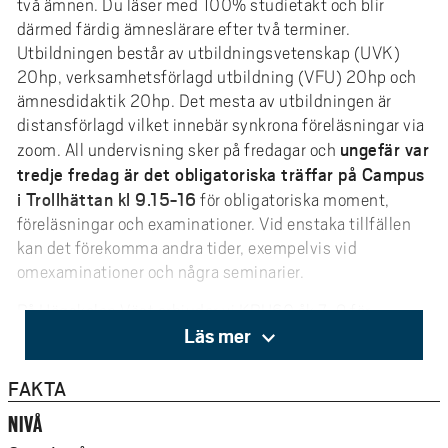
två ämnen. Du läser med 100% studietakt och blir
därmed färdig ämneslärare efter två terminer.
Utbildningen består av utbildningsvetenskap (UVK)
20hp, verksamhetsförlagd utbildning (VFU) 20hp och
ämnesdidaktik 20hp. Det mesta av utbildningen är
distansförlagd vilket innebär synkrona föreläsningar via
ungefär var
zoom. All undervisning sker på fredagar och
tredje fredag är det obligatoriska träffar på Campus
i Trollhättan kl 9.15-16
för obligatoriska moment,
föreläsningar och examinationer. Vid enstaka tillfällen
kan det förekomma andra tider, exempelvis vid
omexaminationer och några seminarier.
På Högskolan Väst erbjuder vi KPU60 åk 7-9 för
Läs mer
följande undervisningsämnen:
matematik
FAKTA
teknik
NIVÅ
kemi
fysik