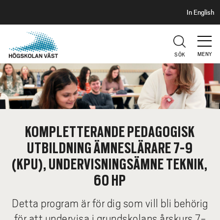
S
H
In English
I
o
D
p
H
U
p
V
MENY
SÖK
a
U
t
D
i
l
l
h
KOMPLETTERANDE PEDAGOGISK
u
UTBILDNING ÄMNESLÄRARE 7-9
v
u
(KPU), UNDERVISNINGSÄMNE TEKNIK,
d
60 HP
i
n
Detta program är för dig som vill bli behörig
n
för att undervisa i grundskolans årskurs 7-