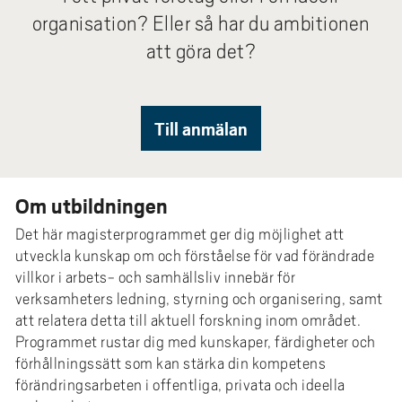
e
organisation? Eller så har du ambitionen
h
att göra det?
å
l
l
e
Till anmälan
t
Om utbildningen
Det här magisterprogrammet ger dig möjlighet att
utveckla kunskap om och förståelse för vad förändrade
villkor i arbets- och samhällsliv innebär för
verksamheters ledning, styrning och organisering, samt
att relatera detta till aktuell forskning inom området.
Programmet rustar dig med kunskaper, färdigheter och
förhållningssätt som kan stärka din kompetens
förändringsarbeten i offentliga, privata och ideella