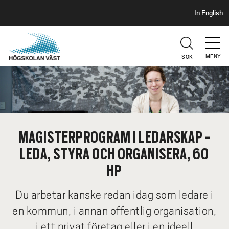
S
H
In English
I
o
D
p
H
U
p
V
MENY
SÖK
a
U
t
D
i
l
l
h
MAGISTERPROGRAM I LEDARSKAP -
u
LEDA, STYRA OCH ORGANISERA, 60
v
u
HP
d
i
Du arbetar kanske redan idag som ledare i
n
en kommun, i annan offentlig organisation,
n
i ett privat företag eller i en ideell