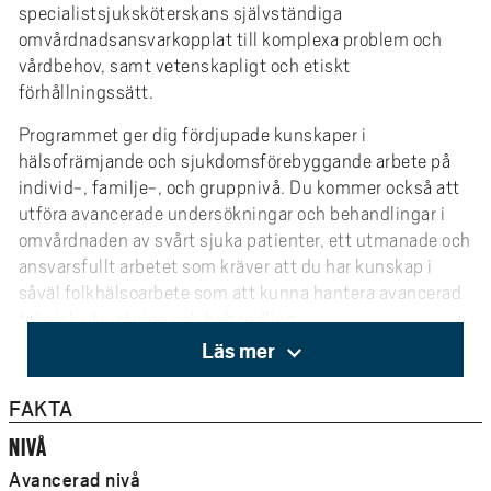
specialistsjuksköterskans självständiga
omvårdnadsansvarkopplat till komplexa problem och
vårdbehov, samt vetenskapligt och etiskt
förhållningssätt.
Programmet ger dig fördjupade kunskaper i
hälsofrämjande och sjukdomsförebyggande arbete på
individ-, familje-, och gruppnivå. Du kommer också att
utföra avancerade undersökningar och behandlingar i
omvårdnaden av svårt sjuka patienter, ett utmanade och
ansvarsfullt arbetet som kräver att du har kunskap i
såväl folkhälsoarbete som att kunna hantera avancerad
teknisk utrustning och behandling.
Läs mer
Undervisningsspråk är svenska men kurser på engelska
kan förekomma. Engelsk- och svenskspråkig litteratur
FAKTA
används. Aktuellt utbildningsspråk framgår av
NIVÅ
respektive kursplan. När du tagit examen från
programmet är du förberedd och behörig för vidare
Avancerad nivå