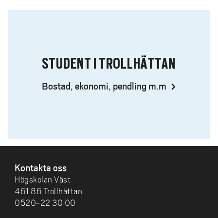
STUDENT I TROLLHÄTTAN
Bostad, ekonomi, pendling m.m
SIDFOT
Kontakta oss
Högskolan Väst
461 86 Trollhättan
0520-22 30 00