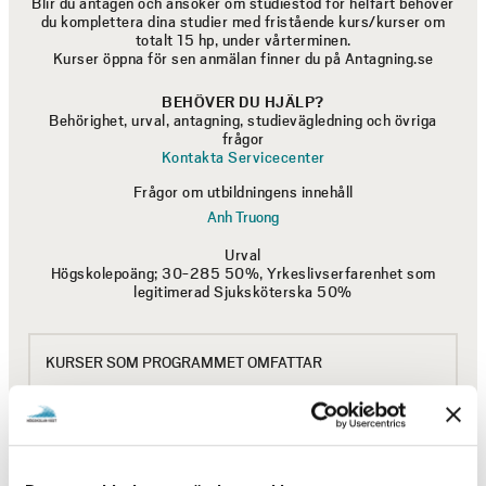
Blir du antagen och ansöker om studiestöd för helfart behöver
verksamhetsförlagd utbildning (VFU) integreras med
du komplettera dina studier med fristående kurs/kurser om
teoretiska studier på campus. Du kommer att få identifiera
totalt 15 hp, under vårterminen.
Kurser öppna för sen anmälan finner du på Antagning.se
komplexa omvårdnadsproblem från vården, analysera och
problematisera dessa under den teoretiska delen, för att
BEHÖVER DU HJÄLP?
sedan återkoppla till vårdverksamheten.
Behörighet, urval, antagning, studievägledning och övriga
frågor
VFU-platser finns på flertalet orter Västra
Kontakta Servicecenter
Götalandsregionen vilket kan innebära en resekostnad
Frågor om utbildningens innehåll
för dig som student.
Anh Truong
Läs mer om VFU
Urval
Högskolepoäng; 30-285 50%, Yrkeslivserfarenhet som
legitimerad Sjuksköterska 50%
Studenter förutsätts vara grundvaccinerade enligt
svenska vaccinationsprogrammet. Observera att
vaccinationsprogrammet kan förändras.
KURSER SOM PROGRAMMET OMFATTAR
Vissa verksamheter som erbjuder VFU-platser kräver
utdrag ur belastningsregistret från Polismyndigheten.
UTBILDNINGSPLAN
Internationalisering