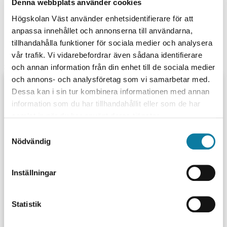
INTE ÖPPEN FÖR ANMÄLAN
Denna webbplats använder cookies
Institutionen för hälsovetenskap har ett etablerat
ANMÄLAN ÖPPNAR 17 AUG
internationellt samarbete med universitet och
Högskolan Väst använder enhetsidentifierare för att
vårdverksamheter i ett flertal länder, vilket möjliggör för
anpassa innehållet och annonserna till användarna,
programmets studenter att förlägga viss del av
tillhandahålla funktioner för sociala medier och analysera
studierna utomlands.
vår trafik. Vi vidarebefordrar även sådana identifierare
ANDRA TITTADE ÄVEN PÅ
och annan information från din enhet till de sociala medier
Mer info om internationalisering
och annons- och analysföretag som vi samarbetar med.
Dessa kan i sin tur kombinera informationen med annan
information som du har tillhandahållit eller som de har
samlat in när du har använt deras tjänster.
S
Nödvändig
a
m
t
Inställningar
Specialistsjuksköterska med inriktning
y
c
mot distriktssköterska - avancerad
k
Statistik
vård i hemmet, 75 hp
e