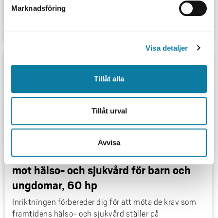
s
Inom avancerad vård i hemmet ansvarar du för
Marknadsföring
v
omvårdnad vid komplexa vårdbehov i samråd med
a
patienter,...
l
Visa detaljer
Tillåt alla
Tillåt urval
Avvisa
Specialistsjuksköterska med inriktning
mot hälso- och sjukvård för barn och
ungdomar, 60 hp
Inriktningen förbereder dig för att möta de krav som
framtidens hälso- och sjukvård ställer på