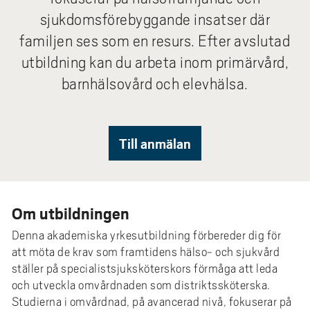
e
sjukdomsförebyggande insatser där
h
familjen ses som en resurs. Efter avslutad
å
l
utbildning kan du arbeta inom primärvård,
l
barnhälsovård och elevhälsa.
e
t
Till anmälan
Om utbildningen
Denna akademiska yrkesutbildning förbereder dig för
att möta de krav som framtidens hälso- och sjukvård
ställer på specialistsjuksköterskors förmåga att leda
och utveckla omvårdnaden som distriktssköterska.
Studierna i omvårdnad, på avancerad nivå, fokuserar på