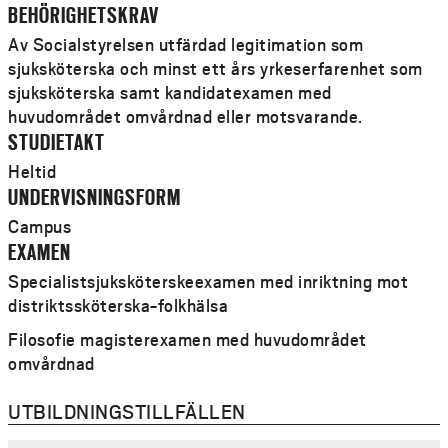
studier på forskarutbildningsnivå.
BEHÖRIGHETSKRAV
Läs mer om anmälan och antagning till
Av Socialstyrelsen utfärdad legitimation som
Specialistsjuksköterskeutbildning
sjuksköterska och minst ett års yrkeserfarenhet som
sjuksköterska samt kandidatexamen med
Akademisk specialisttjänstgöring
huvudområdet omvårdnad eller motsvarande.
STUDIETAKT
Vårdförbundet har tagit fram modellen akademisk
specialisttjänstgöring för sjuksköterskor, AST, där
Heltid
specialistutbildningen är en del av din anställning.Hör
UNDERVISNINGSFORM
med din arbetsgivare om de har Akademisk
Campus
specialisttjänstgöring - AST.
EXAMEN
För mer info om AST
Specialistsjuksköterskeexamen med inriktning mot
distriktssköterska-folkhälsa
Bygg på din utbildning
Filosofie magisterexamen med huvudområdet
När du tagit examen från programmet är du väl
omvårdnad
förberedd för vidare studier på forskarutbildningsnivå.
UTBILDNINGSTILLFÄLLEN
Arbetsliv