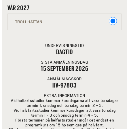
En distriktssköterska med inriktning folkhälsa arbetar
VÅR 2027
med folkhälsoarbete och omvårdnad inom olika
områden, exempelvis inom primärvård och kan då möta
V
TROLLHÄTTAN
personer i alla åldrar. Du kan även arbeta inom
Å
kommunal hälso-och sjukvård, med barn och ungdomar
inom barnhälsovård eller inom elevhälsa. Inom
R
primärvården arbetar distriktssköterskan också med
UNDERVISNINGSTID
2
telefonrådgivning, och har även egna mottagningar för
DAGTID
0
till exempel hypertoni, bensår, livsstil, vaccination och
SISTA ANMÄLNINGSDAG
inkontinens. Det är också vanligt att distriktssköterskor
2
15 SEPTEMBER 2026
arbetar på diabetes- och astmamottagningar. För vissa
7
områden krävs dock ytterligare kompetenshöjande
ANMÄLNINGSKOD
HV-97883
kurser.
Arbetsintegrerat lärande – AIL
EXTRA INFORMATION
Vid helfartsstudier kommer kursdagarna att vara torsdagar
termin 1, onsdag och torsdag termin 2 - 3.
Arbetsintegrerat
I utbildningsprogrammets kurser är
Vid halvfartsstudier kommer kursdagen att vara torsdag
lärande – AIL
termin 1 - 3 och onsdag termin 4 - 5.
Första terminen på helfartsstudier ingår det endast en
pedagogisk utgångspunkt. Det betyder att
programkurs om 15 hp som ges på halvfart.