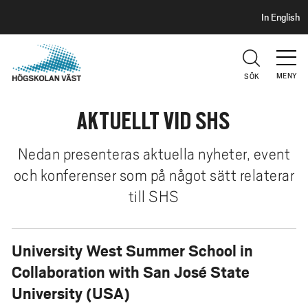
S
H
In English
I
o
D
p
H
U
p
V
MENY
SÖK
a
U
t
D
AKTUELLT VID SHS
i
l
l
Nedan presenteras aktuella nyheter, event
h
och konferenser som på något sätt relaterar
u
till SHS
v
u
d
University West Summer School in
i
Collaboration with San José State
n
University (USA)
n