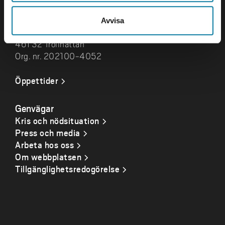
Besök och leveranser
Avvisa
Gustava Melins Gata 2
461 32 Trollhättan
Org. nr. 202100-4052
Öppettider
Genvägar
Kris och nödsituation
Press och media
Arbeta hos oss
Om webbplatsen
Tillgänglighetsredogörelse