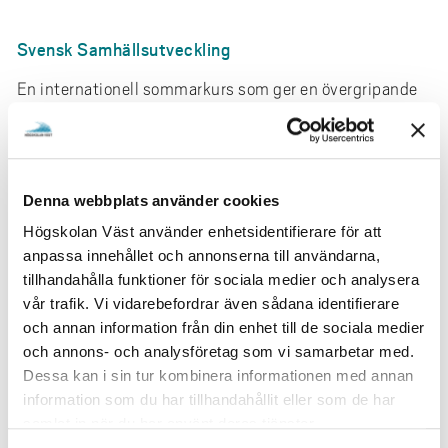
e
h
Svensk Samhällsutveckling
å
l
En internationell sommarkurs som ger en övergripande
l
introduktion till svensk politisk historia och den svenska
e
samhällskonstruktionen. I ett jämförande internationellt
t
perspektiv diskuteras aktuella samhälleliga utmaningar
utifrån olika vetenskapsteoretiska ansatser. Kursen ges
Denna webbplats använder cookies
på engelska och genomförs som sommarkurs i
samarbete med Sotenäs kommun och internationella
Högskolan Väst använder enhetsidentifierare för att
lärosätespartners, främst San José State University
anpassa innehållet och annonserna till användarna,
(USA).
tillhandahålla funktioner för sociala medier och analysera
vår trafik. Vi vidarebefordrar även sådana identifierare
Kursen kombinerar föreläsningar och seminarier med
och annan information från din enhet till de sociala medier
forskare och offentliga experter, inklusive fältutflykter
och annons- och analysföretag som vi samarbetar med.
och besök på olika institutioner, företag och lokala
Dessa kan i sin tur kombinera informationen med annan
attraktioner.
information som du har tillhandahållit eller som de har
samlat in när du har använt deras tjänster.
Kursen är organiserad med en en veckas intensiv