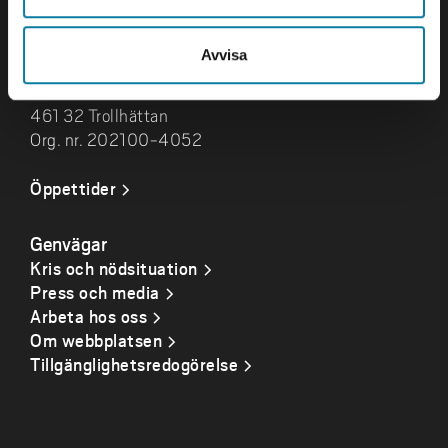
kontaktuppgifter
Avvisa
Besök och leveranser
Gustava Melins Gata 2
461 32 Trollhättan
Org. nr. 202100-4052
Öppettider
Genvägar
Kris och nödsituation
Press och media
Arbeta hos oss
Om webbplatsen
Tillgänglighetsredogörelse