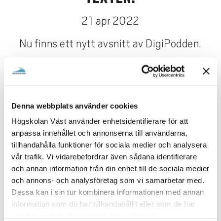
e
h
21 apr 2022
å
l
Nu finns ett nytt avsnitt av DigiPodden.
l
e
t
Akademisk litteratur, faktatexter, vetenskapliga artiklar
och tjocka matteböcker. Det finns mycket som skiljer
sig i läsningen när man börjar plugga på högskola från
Denna webbplats använder cookies
gymnasietiden. Hur ska man tänka när man får en
Högskolan Väst använder enhetsidentifierare för att
litteraturlista på 10 böcker? Måste man läsa allt på
anpassa innehållet och annonserna till användarna,
engelska? Rebecka och Karin hjälper oss med råd om
tillhandahålla funktioner för sociala medier och analysera
hur vi kan ta oss an de akademiska texterna och ger en
vår trafik. Vi vidarebefordrar även sådana identifierare
hel drös med tips på smarta funktioner och upplägg.
och annan information från din enhet till de sociala medier
och annons- och analysföretag som vi samarbetar med.
Lyssna på avsnittet och se alla länkar på
bibliotek.hv.se/digipodden
Dessa kan i sin tur kombinera informationen med annan
.
information som du har tillhandahållit eller som de har
samlat in när du har använt deras tjänster.