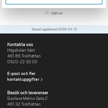
verksamhet
si@hv.se
Senast uppdaterad
2026-04-13
SIDFOT
Kontakta oss
Högskolan Väst
461 86 Trollhättan
0520-22 30 00
E-post och fler
kontaktuppgifter
Besök och leveranser
Gustava Melins Gata 2
461 32 Trollhättan