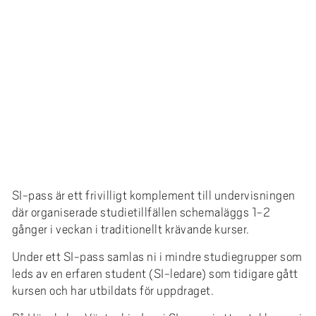
e
h
å
l
l
e
t
SI-pass är ett frivilligt komplement till undervisningen
där organiserade studietillfällen schemaläggs 1-2
gånger i veckan i traditionellt krävande kurser.
Under ett SI-pass samlas ni i mindre studiegrupper som
leds av en erfaren student (SI-ledare) som tidigare gått
kursen och har utbildats för uppdraget.