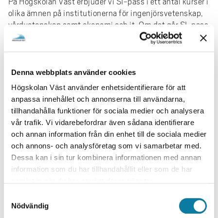
På Högskolan Väst erbjuder vi SI-pass i ett antal kurser i
olika ämnen på institutionerna för ingenjörsvetenskap,
vårdvetenskap samt ekonomi och it. Om det går SI-pass
i din kurs ligger det inlagt i ditt kursschema.
Vad innebär ett SI-pass?
Denna webbplats använder cookies
Studera och interagera med andra studenter i
grupp
Högskolan Väst använder enhetsidentifierare för att
Diskutera föreläsningar
anpassa innehållet och annonserna till användarna,
Förbereda sig för tentor
tillhandahålla funktioner för sociala medier och analysera
Få en bättre förståelse av kursinnehållet
vår trafik. Vi vidarebefordrar även sådana identifierare
och annan information från din enhet till de sociala medier
MER INFORMATION
och annons- och analysföretag som vi samarbetar med.
Dessa kan i sin tur kombinera informationen med annan
information som du har tillhandahållit eller som de har
samlat in när du har använt deras tjänster.
S
SI FAQ
Nödvändig
a