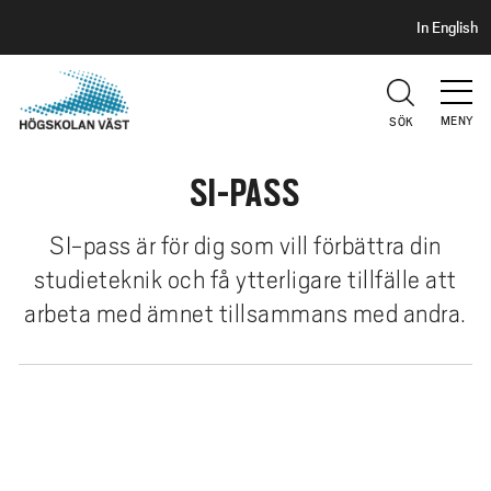
S
H
In English
I
o
D
p
H
U
p
V
MENY
SÖK
a
U
t
D
SI-PASS
i
l
l
SI-pass är för dig som vill förbättra din
h
studieteknik och få ytterligare tillfälle att
u
arbeta med ämnet tillsammans med andra.
v
u
d
i
n
n