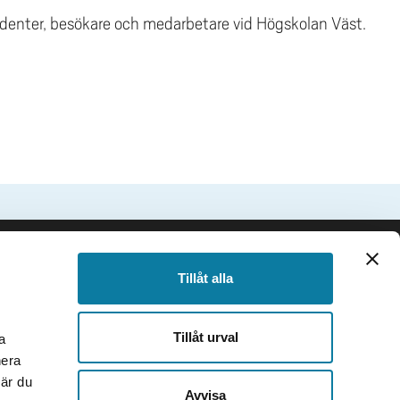
studenter, besökare och medarbetare vid Högskolan Väst.
SIDFOT
Följ oss
Tillåt alla
Facebook
Instagram
Tillåt urval
a
TikTok
nera
Youtube
när du
e
LinkedIn
Avvisa