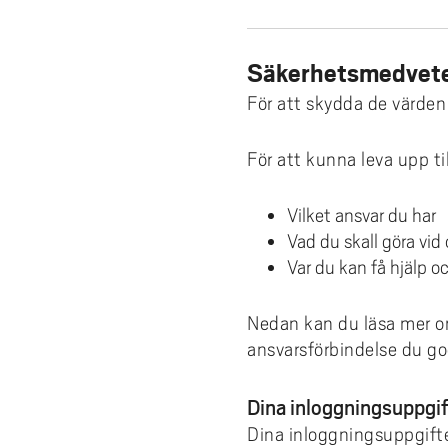
e
SHV - Studentkåren vid Högskolan
fina
Examination
Boka grupprum
Tea
Akad
Väst
Programvaror
h
skr
Era
å
Rättigheter & skyldigheter
Kyrkan
Hit
Säkerhetsmedvet
Utskrift och kopiering
l
Stu
När 
Tillgodoräknande
Studentkåren vid Högskolan Väst
För att skydda de värden
Webbtjänster
l
Hur
e
Examensbevis
WiFi - trådlöst nätverk
För att kunna leva upp ti
t
Vilk
Praktik
Byt lösenord
Vad
Vilket ansvar du har
Mitt program
Tjänstedefinition
Anta
Vad du skall göra vid 
Stipendier
Logga in med MFA
Var du kan få hjälp o
Utla
Kon
Nedan kan du läsa mer om 
ansvarsförbindelse du g
Stu
Dina inloggningsuppgif
Dina inloggningsuppgifte