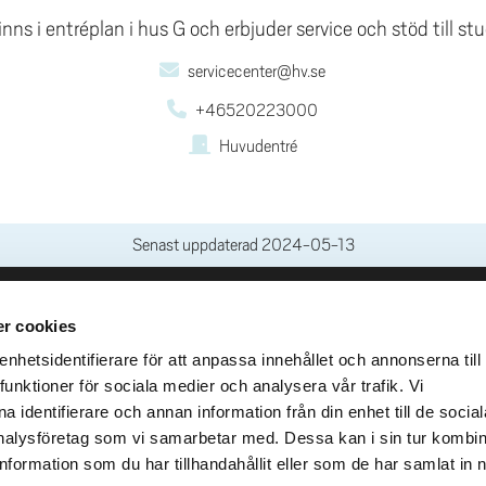
nns i entréplan i hus G och erbjuder service och stöd till 
servicecenter@hv.se
+46520223000
Huvudentré
Senast uppdaterad
2024-05-13
r cookies
leveranser
Genvägar
Kris och nödsituation
hetsidentifierare för att anpassa innehållet och annonserna till
lins Gata 2
funktioner för sociala medier och analysera vår trafik. Vi
Press och media
llhättan
 identifierare och annan information från din enhet till de social
Arbeta hos oss
02100-4052
alysföretag som vi samarbetar med. Dessa kan i sin tur kombi
Om webbplatsen
formation som du har tillhandahållit eller som de har samlat in 
Tillgänglighetsredogörels