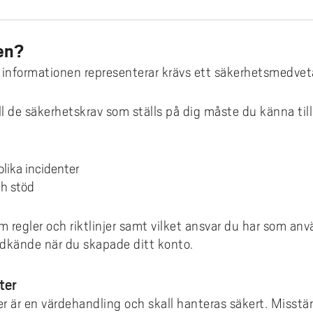
nsieringsmöjligheter
konto
ms
emiskt språk: läs- och
ivhandledning
smus+ ambassadör
ta fulltext med LibKey Nomad
en?
diehandledning
och vart kan jag åka?
 informationen representerar krävs ett säkerhetsmedvet
 ansöker jag?
ll de säkerhetskrav som ställs på dig måste du känna till
a urvalskriterier gäller
 händer efter ansökan?
gen till utlandsperiod
olika incidenter
ch stöd
ndsstudier per institution
takt
regler och riktlinjer samt vilket ansvar du har som anvä
odkände när du skapade ditt konto.
dentintervjuer
ter
r är en värdehandling och skall hanteras säkert. Misstän