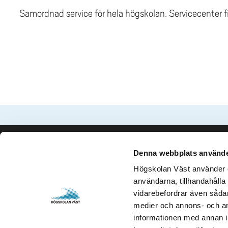
Samordnad service för hela högskolan. Servicecenter fi
Denna webbplats använde
Kontakta oss
Besök och 
Högskolan Väst använder en
Högskolan Väst
Gustava Me
användarna, tillhandahålla 
461 86 Trollhättan
461 32 Tro
vidarebefordrar även sådana
0520-22 30 00
Org. nr. 2
medier och annons- och an
informationen med annan in
E-post och fler
Öppettider