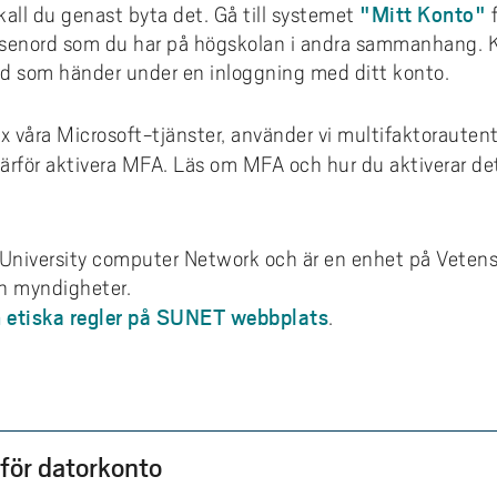
"Mitt Konto"
kall du genast byta det. Gå till systemet
f
lösenord som du har på högskolan i andra sammanhang. 
vad som händer under en inloggning med ditt konto.
 ex våra Microsoft-tjänster, använder vi multifaktorauten
ärför aktivera MFA. Läs om MFA och hur du aktiverar d
University computer Network och är en enhet på Veten
ch myndigheter.
 etiska regler på SUNET webbplats
.
för datorkonto