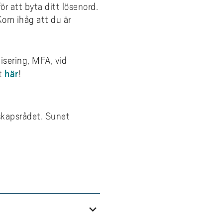
ör att byta ditt lösenord.
Kom ihåg att du är
tisering, MFA, vid
här
et
!
skapsrådet. Sunet
expand_more