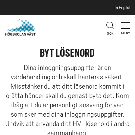
S
H
In English
I
o
D
p
H
U
p
V
MENY
SÖK
a
U
t
D
BYT LÖSENORD
i
l
l
Dina inloggningsuppgifter är en
h
värdehandling och skall hanteras säkert.
u
Misstänker du att ditt lösenord kommit i
v
orätta händer skall du genast byta det. Kom
u
ihåg att du är personligt ansvarig för vad
d
i
som sker med dina inloggningsuppgifter.
n
Undvik att använda ditt HV- lösenord i andra
n
sammanhang.