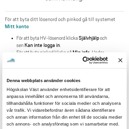
e
h
å
För att byta ditt lösenord och pinkod gå till systemet
l
Mitt konto
l
Självhjälp
För att byta HV-lösenord klicka
och
e
Kan inte logga in
sen
.
t
Min info
För att byta pinkod klicka på
. Under
Meny
PIN-kod
hittar du
OBS! Det kan ta upp till 30 minuter innan du kan
logga in efter att du bytt ditt lösenord, eftersom
Denna webbplats använder cookies
lösenordet ska synkroniseras till många system.
Högskolan Väst använder enhetsidentifierare för att
KONTAKT
anpassa innehållet och annonserna till användarna,
tillhandahålla funktioner för sociala medier och analysera
Servicecenter
vår trafik. Vi vidarebefordrar även sådana identifierare
och annan information från din enhet till de sociala medier
och annons- och analysföretag som vi samarbetar med.