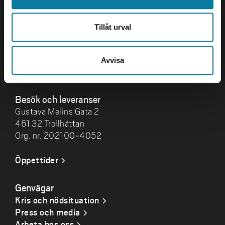
Högskolan Väst
461 86 Trollhättan
Tillåt urval
0520-22 30 00
E-post och fler
Avvisa
kontaktuppgifter
Besök och leveranser
Gustava Melins Gata 2
461 32 Trollhättan
Org. nr. 202100-4052
Öppettider
Genvägar
Kris och nödsituation
Press och media
Arbeta hos oss