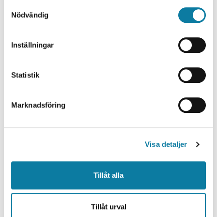
S
Intyg
expand_more
Nödvändig
a
m
t
Inställningar
y
c
k
Statistik
e
LADOK FÖR STUDENTER
s
Marknadsföring
v
Logga in (extern webbplats)
a
l
Visa detaljer
Tillåt alla
Tillåt urval