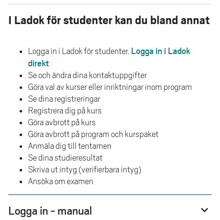
e
h
I Ladok för studenter kan du bland annat
å
l
Logga in i Ladok
Logga in i Ladok för studenter.
l
direkt
e
Se och ändra dina kontaktuppgifter
t
Göra val av kurser eller inriktningar inom program
Se dina registreringar
Registrera dig på kurs
Göra avbrott på kurs
Göra avbrott på program och kurspaket
Anmäla dig till tentamen
Se dina studieresultat
Skriva ut intyg (verifierbara intyg)
Ansöka om examen
Logga in - manual
expand_more