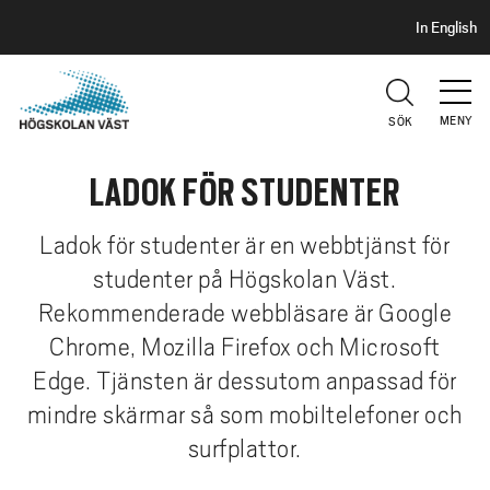
S
H
In English
I
o
D
p
H
U
p
V
MENY
SÖK
a
U
t
D
LADOK FÖR STUDENTER
i
l
l
Ladok för studenter är en webbtjänst för
h
studenter på Högskolan Väst.
u
Rekommenderade webbläsare är Google
v
Chrome, Mozilla Firefox och Microsoft
u
Edge. Tjänsten är dessutom anpassad för
d
i
mindre skärmar så som mobiltelefoner och
n
surfplattor.
n