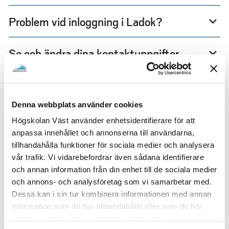
Problem vid inloggning i Ladok?
expand_more
Se och ändra dina kontaktuppgifter
expand_more
Val
expand_more
Denna webbplats använder cookies
Registrering
expand_more
Högskolan Väst använder enhetsidentifierare för att
anpassa innehållet och annonserna till användarna,
Avbrott på kurs
expand_more
tillhandahålla funktioner för sociala medier och analysera
vår trafik. Vi vidarebefordrar även sådana identifierare
och annan information från din enhet till de sociala medier
Avbrott på program och kurspaket
expand_more
och annons- och analysföretag som vi samarbetar med.
Dessa kan i sin tur kombinera informationen med annan
information som du har tillhandahållit eller som de har
Tentamensanmälan
expand_more
samlat in när du har använt deras tjänster.