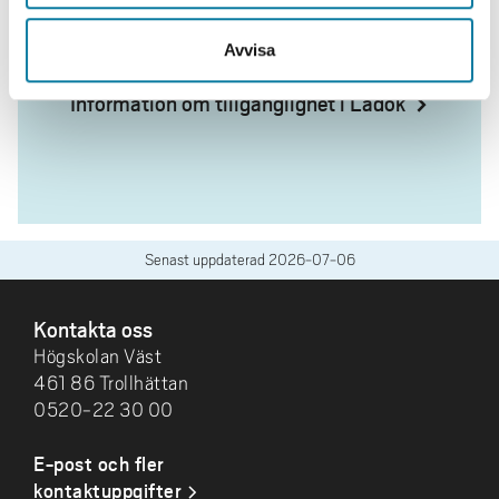
TILLGÄNGLIGHET
Avvisa
Information om tillgänglighet i Ladok
Senast uppdaterad
2026-07-06
SIDFOT
Kontakta oss
Högskolan Väst
461 86 Trollhättan
0520-22 30 00
E-post och fler
kontaktuppgifter