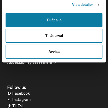
Visa detaljer
Opening hours
Tillåt alla
Quick links
Tillåt urval
Crisis and Emergency
Press and media
Work for us
Avvisa
About the website
Accessibility statement
Follow us
Facebook
Instagram
TikTok