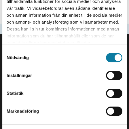
tillhandahålla funktioner för sociala medier och analysera
information sessions where we will tell you about the
vår trafik. Vi vidarebefordrar även sådana identifierare
next steps in the process and you will have the
och annan information från din enhet till de sociala medier
opportunity to ask us questions.
och annons- och analysföretag som vi samarbetar med.
Updated
2025-12-03
Dessa kan i sin tur kombinera informationen med annan
information som du har tillhandahållit eller som de har
FOOTER
samlat in när du har använt deras tjänster.
Contact us
S
University West
Nödvändig
a
461 86 Trollhättan
m
+46 520 22 30 00
t
Inställningar
y
E-mail and more contact
c
information
k
Statistik
e
Visits and deliveries
s
Gustava Melins Gata 2
Marknadsföring
v
S-461 32 Trollhättan
a
Org. nr. 202100-4052
l