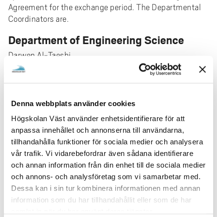
Agreement for the exchange period. The Departmental
Coordinators are.
Department of Engineering Science
Darwen Al-Taeshi
darwen.al-taeshi@hv.se
e-mail:
School of Business, Economics and IT
Wilma Lundqvist-Westin
Denna webbplats använder cookies
Phone: +46 701 03 99 89
Högskolan Väst använder enhetsidentifierare för att
wilma.westin-lundqvist@hv.se
e-mail:
anpassa innehållet och annonserna till användarna,
tillhandahålla funktioner för sociala medier och analysera
Department of Social and Behavioural
vår trafik. Vi vidarebefordrar även sådana identifierare
Studies
och annan information från din enhet till de sociala medier
och annons- och analysföretag som vi samarbetar med.
Helena Gregorc Lööv
Dessa kan i sin tur kombinera informationen med annan
Phone: +46 520 22 37 71
information som du har tillhandahållit eller som de har
helena.gregorc-loov@hv.se
e-mail:
samlat in när du har använt deras tjänster.