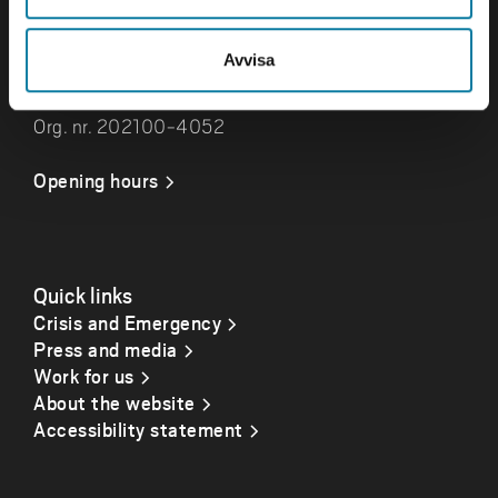
Visits and deliveries
Avvisa
Gustava Melins Gata 2
S-461 32 Trollhättan
Org. nr. 202100-4052
Opening hours
Quick links
Crisis and Emergency
Press and media
Work for us
About the website
Accessibility statement