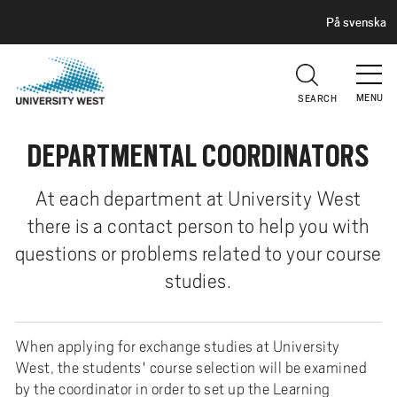
H
G
På svenska
E
o
A
t
D
E
o
R
MENU
SEARCH
m
a
DEPARTMENTAL COORDINATORS
i
n
c
At each department at University West
o
there is a contact person to help you with
n
questions or problems related to your course
t
studies.
e
n
t
When applying for exchange studies at University
West, the students' course selection will be examined
by the coordinator in order to set up the Learning