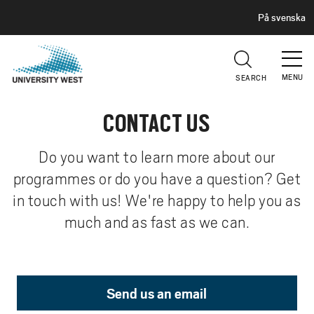
H
G
På svenska
E
o
A
t
D
E
o
R
MENU
SEARCH
m
a
CONTACT US
i
n
c
Do you want to learn more about our
o
programmes or do you have a question? Get
n
in touch with us! We're happy to help you as
t
much and as fast as we can.
e
n
t
Send us an email