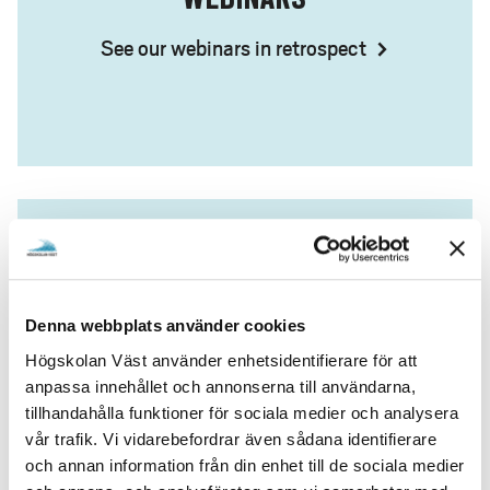
See our webinars in retrospect
SIGN UP FOR OUR NEWSLETTER
Denna webbplats använder cookies
Receive the latest new from University West,
Högskolan Väst använder enhetsidentifierare för att
straight into your mailbox
anpassa innehållet och annonserna till användarna,
tillhandahålla funktioner för sociala medier och analysera
vår trafik. Vi vidarebefordrar även sådana identifierare
och annan information från din enhet till de sociala medier