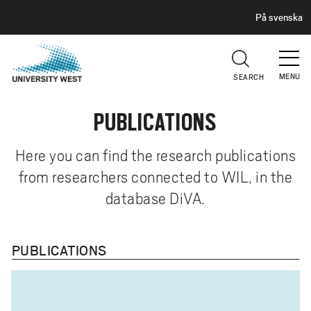
H
G
På svenska
E
o
A
t
D
E
o
R
MENU
SEARCH
m
a
PUBLICATIONS
i
n
c
Here you can find the research publications
o
from researchers connected to WIL, in the
n
database DiVA.
t
e
n
PUBLICATIONS
t