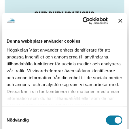
OUR PUBLICATIONS
List of publications in WIL
Denna webbplats använder cookies
Högskolan Väst använder enhetsidentifierare för att
anpassa innehållet och annonserna till användarna,
tillhandahålla funktioner för sociala medier och analysera
vår trafik. Vi vidarebefordrar även sådana identifierare
och annan information från din enhet till de sociala medier
och annons- och analysföretag som vi samarbetar med.
Dessa kan i sin tur kombinera informationen med annan
THE DATABASE DIVA
information som du har tillhandahållit eller som de har
samlat in när du har använt deras tjänster.
Serach among all publications in the database
S
DiVA
Nödvändig
a
m