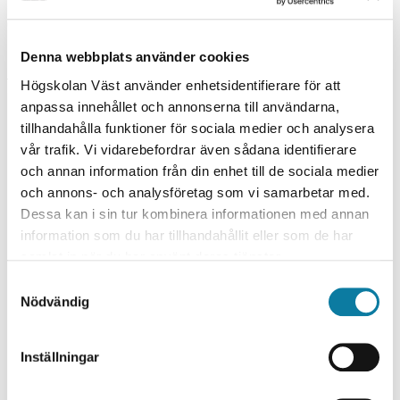
On Campus
Denna webbplats använder cookies
PROGRAMME/COURSE DATE
Högskolan Väst använder enhetsidentifierare för att
anpassa innehållet och annonserna till användarna,
SPRING 2027
tillhandahålla funktioner för sociala medier och analysera
vår trafik. Vi vidarebefordrar även sådana identifierare
S
TROLLHÄTTAN, WEEK 13
och annan information från din enhet till de sociala medier
P
och annons- och analysföretag som vi samarbetar med.
R
Dessa kan i sin tur kombinera informationen med annan
information som du har tillhandahållit eller som de har
I
TEACHING HOURS
DAYTIME
samlat in när du har använt deras tjänster.
N
S
APPLICATION DEADLINE
G
Nödvändig
a
15 OCTOBER 2026
m
2
APPLICATION CODE
t
0
Inställningar
HV-E3226
y
2
c
START/END