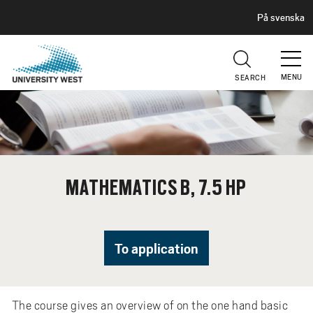
H
G
På svenska
E
o
A
t
D
E
o
R
MENU
SEARCH
m
a
i
n
c
o
MATHEMATICS B, 7.5 HP
n
t
e
n
To application
t
The course gives an overview of on the one hand basic