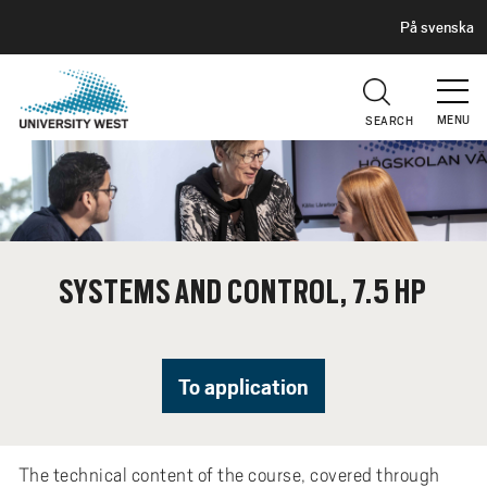
H
G
På svenska
E
o
A
t
D
E
o
R
MENU
SEARCH
m
a
i
n
c
o
SYSTEMS AND CONTROL, 7.5 HP
n
t
e
n
To application
t
The technical content of the course, covered through