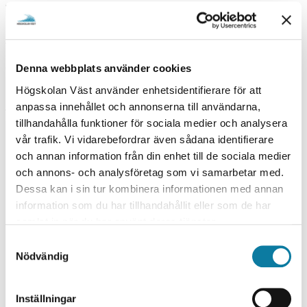
PACE OF STUDY
Part-time
TYPE OF INSTRUCTION
On Campus
Denna webbplats använder cookies
Högskolan Väst använder enhetsidentifierare för att
PROGRAMME/COURSE DATE
anpassa innehållet och annonserna till användarna,
tillhandahålla funktioner för sociala medier och analysera
vår trafik. Vi vidarebefordrar även sådana identifierare
SPRING 2027
och annan information från din enhet till de sociala medier
S
och annons- och analysföretag som vi samarbetar med.
TROLLHÄTTAN, WEEK 13
Dessa kan i sin tur kombinera informationen med annan
P
information som du har tillhandahållit eller som de har
R
samlat in när du har använt deras tjänster.
I
TEACHING HOURS
S
DAYTIME
Nödvändig
N
a
APPLICATION DEADLINE
m
G
15 OCTOBER 2026
t
Inställningar
2