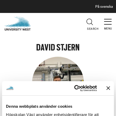
H
G
På svenska
E
o
A
t
D
E
o
R
MENU
SEARCH
m
a
i
DAVID STJERN
n
c
o
n
t
e
n
t
Denna webbplats använder cookies
Högskolan Väst använder enhetsidentifierare för att