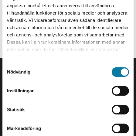
Research Engineer
anpassa innehållet och annonserna till användarna,
tillhandahålla funktioner för sociala medier och analysera
david.stjern@hv.se
vår trafik. Vi vidarebefordrar även sådana identifierare
+46520223467
och annan information från din enhet till de sociala medier
och annons- och analysföretag som vi samarbetar med.
Organization
Dessa kan i sin tur kombinera informationen med annan
information som du har tillhandahållit eller som de har
Staff member at Division of Industrial automation.
samlat in när du har använt deras tjänster.
FOOTER
S
Contact us
Nödvändig
a
University West
m
461 86 Trollhättan
t
Inställningar
+46 520 22 30 00
y
c
E-mail and more contact
k
Statistik
information
e
s
Marknadsföring
Visits and deliveries
v