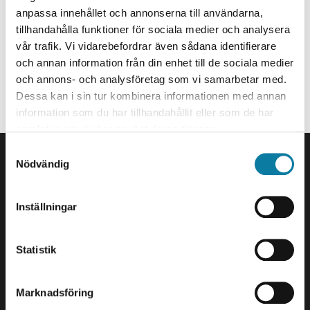
Systems Developer
anpassa innehållet och annonserna till användarna,
tillhandahålla funktioner för sociala medier och analysera
erik.thiger@hv.se
vår trafik. Vi vidarebefordrar även sådana identifierare
+46520223195
och annan information från din enhet till de sociala medier
och annons- och analysföretag som vi samarbetar med.
Organization
Dessa kan i sin tur kombinera informationen med annan
information som du har tillhandahållit eller som de har
Staff member at Service & IT.
samlat in när du har använt deras tjänster.
FOOTER
S
Contact us
Nödvändig
a
University West
m
461 86 Trollhättan
t
Inställningar
+46 520 22 30 00
y
c
E-mail and more contact
k
Statistik
information
e
s
Marknadsföring
Visits and deliveries
v