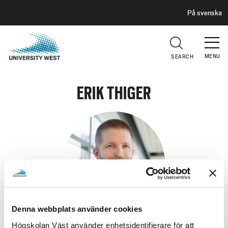
H
G
På svenska
E
o
A
t
D
E
o
R
MENU
SEARCH
m
a
i
ERIK THIGER
n
c
o
n
t
e
n
t
Denna webbplats använder cookies
Högskolan Väst använder enhetsidentifierare för att