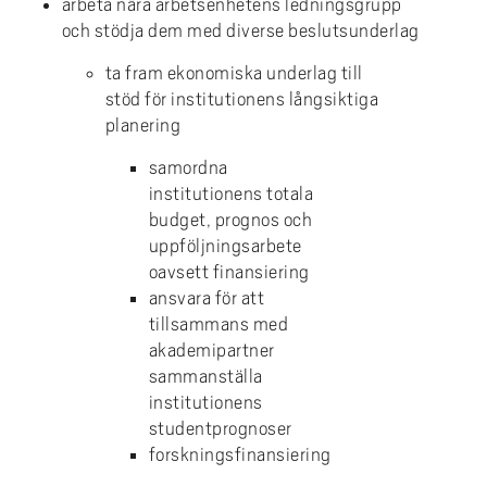
arbeta nära arbetsenhetens ledningsgrupp
och stödja dem med diverse beslutsunderlag
ta fram ekonomiska underlag till
stöd för institutionens långsiktiga
planering
samordna
institutionens totala
budget, prognos och
uppföljningsarbete
oavsett finansiering
ansvara för att
tillsammans med
akademipartner
sammanställa
institutionens
studentprognoser
forskningsfinansiering