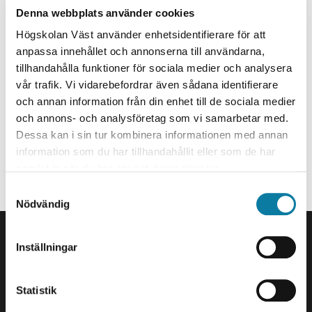
Lecturer
Denna webbplats använder cookies
stefan.tidlund@hv.se
Högskolan Väst använder enhetsidentifierare för att
anpassa innehållet och annonserna till användarna,
+46520223589
tillhandahålla funktioner för sociala medier och analysera
I212
vår trafik. Vi vidarebefordrar även sådana identifierare
och annan information från din enhet till de sociala medier
Organization
och annons- och analysföretag som vi samarbetar med.
Staff member at Division of media production.
Dessa kan i sin tur kombinera informationen med annan
information som du har tillhandahållit eller som de har
Undervisar i medieproduktion, visuell kommunikation
samlat in när du har använt deras tjänster.
och filmvetenskap. Programansvarig för 3D-animation
S
och visualisering.
Nödvändig
a
FOOTER
m
Contact us
t
Inställningar
y
University West
c
461 86 Trollhättan
k
Statistik
+46 520 22 30 00
e