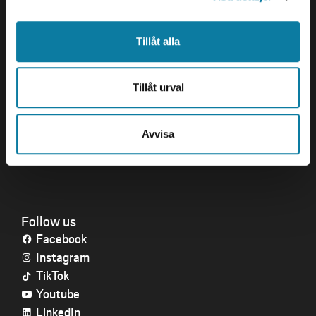
Tillåt alla
Quick links
Crisis and Emergency
Tillåt urval
Press and media
Work for us
About the website
Avvisa
Accessibility statement
Follow us
Facebook
Instagram
TikTok
Youtube
LinkedIn