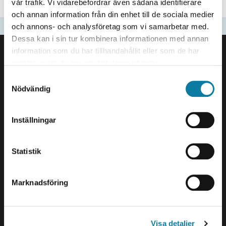
vår trafik. Vi vidarebefordrar även sådana identifierare
och annan information från din enhet till de sociala medier
Updated
2023-10-18
och annons- och analysföretag som vi samarbetar med.
Dessa kan i sin tur kombinera informationen med annan
FOOTER
information som du har tillhandahållit eller som de har
Contact us
samlat in när du har använt deras tjänster.
University West
S
461 86 Trollhättan
Nödvändig
a
+46 520 22 30 00
m
t
E-mail and more contact
Inställningar
y
information
c
k
Statistik
Visits and deliveries
e
Gustava Melins Gata 2
s
S-461 32 Trollhättan
Marknadsföring
v
Org. nr. 202100-4052
a
l
Opening hours
Visa detaljer