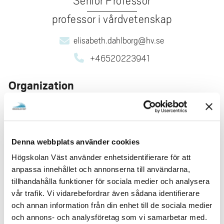
Senior Professor
professor i vårdvetenskap
elisabeth.dahlborg@hv.se
+46520223941
Organization
Staff member at Section for nursing - undergraduate level.
Research area
Conducts research in medical and health sciences,
Denna webbplats använder cookies
workintegrated learning, nursing sciences.
Högskolan Väst använder enhetsidentifierare för att
Professor i Vårdvetenskap
anpassa innehållet och annonserna till användarna,
Docent i Pedagogik med inriktning mot AIL
tillhandahålla funktioner för sociala medier och analysera
vår trafik. Vi vidarebefordrar även sådana identifierare
PUBLICATIONS
och annan information från din enhet till de sociala medier
och annons- och analysföretag som vi samarbetar med.