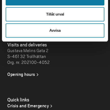
University West
461 86 Trollhättan
+46 520 22 30 00
Tillåt urval
E-mail and more contact
information
Avvisa
Visits and deliveries
Gustava Melins Gata 2
S-461 32 Trollhättan
Org. nr. 202100-4052
Opening hours
Quick links
Crisis and Emergency