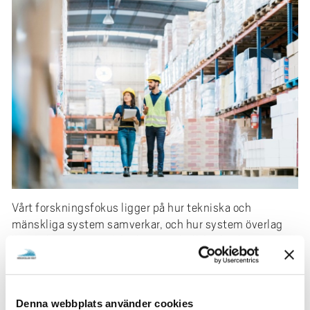
e
h
å
l
l
e
t
Vårt forskningsfokus ligger på hur tekniska och
mänskliga system samverkar, och hur system överlag
kan förbättras. Området ligger väl till för forskning inom
Industri 4.0 och 5.0 där den mänskliga faktorn får allt
större vikt.
De flesta produktionssystem är internationella till sin
Denna webbplats använder cookies