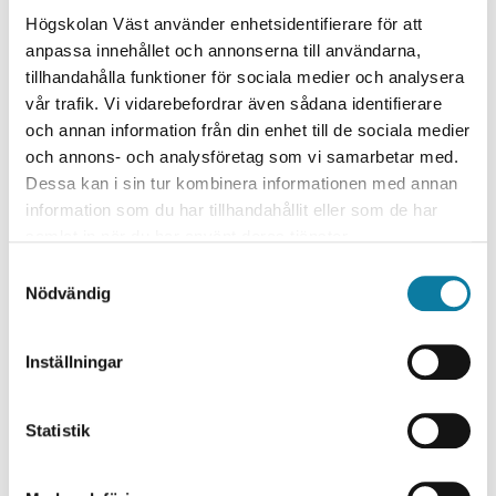
natur, så en helhetssyn på globala leveranskedjor är
Högskolan Väst använder enhetsidentifierare för att
nödvändig för att både göra effektivitetsförbättringar
anpassa innehållet och annonserna till användarna,
och för att uppnå organisatoriska mål. Dessa mål
tillhandahålla funktioner för sociala medier och analysera
betonar i allt högre grad hållbarhet, vilket är en stor
vår trafik. Vi vidarebefordrar även sådana identifierare
utmaning för försörjningskedjor som generellt är
och annan information från din enhet till de sociala medier
designade på ett linjärt sätt och behöver bli både
och annons- och analysföretag som vi samarbetar med.
effektivare och mer cirkulära för att möta globala
Dessa kan i sin tur kombinera informationen med annan
hållbarhetsmål.
information som du har tillhandahållit eller som de har
samlat in när du har använt deras tjänster.
Läs mer om vår forskning inom Logistik och
verksamhetsledning
S
Nödvändig
a
TEMATISK LEDARE - LOGISTIK OCH
m
VERKSAMHETSLEDNING
t
Inställningar
y
Henrik Eriksson
c
k
Statistik
e
s