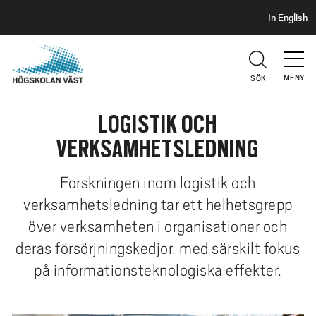
S
H
In English
I
o
D
p
H
U
p
V
MENY
SÖK
a
U
t
D
LOGISTIK OCH
i
l
VERKSAMHETSLEDNING
l
h
Forskningen inom logistik och
u
verksamhetsledning tar ett helhetsgrepp
v
över verksamheten i organisationer och
u
d
deras försörjningskedjor, med särskilt fokus
i
på informationsteknologiska effekter.
n
n