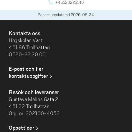
+46520223519
Senast uppdaterad
2026-06-24
SIDFOT
Kontakta oss
Högskolan Väst
461 86 Trollhättan
0520-22 30 00
E-post och fler
kontaktuppgifter
Besök och leveranser
Gustava Melins Gata 2
461 32 Trollhättan
Org. nr. 202100-4052
Öppettider