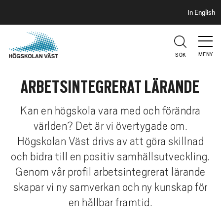
S
H
In English
I
o
D
p
H
U
p
V
MENY
SÖK
a
U
t
D
ARBETSINTEGRERAT LÄRANDE
i
l
l
Kan en högskola vara med och förändra
h
världen? Det är vi övertygade om.
u
Högskolan Väst drivs av att göra skillnad
v
och bidra till en positiv samhällsutveckling.
u
Genom vår profil arbetsintegrerat lärande
d
i
skapar vi ny samverkan och ny kunskap för
n
en hållbar framtid.
n