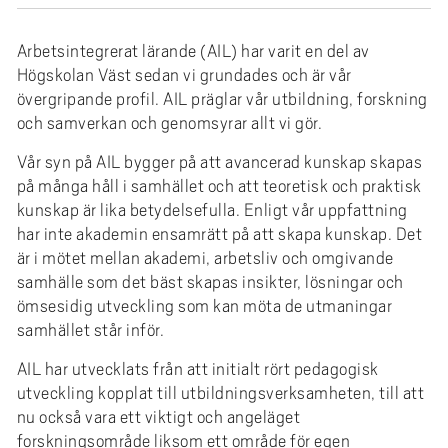
e
h
Arbetsintegrerat lärande (AIL) har varit en del av
å
Högskolan Väst sedan vi grundades och är vår
l
övergripande profil. AIL präglar vår utbildning, forskning
l
och samverkan och genomsyrar allt vi gör.
e
t
Vår syn på AIL bygger på att avancerad kunskap skapas
på många håll i samhället och att teoretisk och praktisk
kunskap är lika betydelsefulla. Enligt vår uppfattning
har inte akademin ensamrätt på att skapa kunskap. Det
är i mötet mellan akademi, arbetsliv och omgivande
samhälle som det bäst skapas insikter, lösningar och
ömsesidig utveckling som kan möta de utmaningar
samhället står inför.
AIL har utvecklats från att initialt rört pedagogisk
utveckling kopplat till utbildningsverksamheten, till att
nu också vara ett viktigt och angeläget
forskningsområde liksom ett område för egen