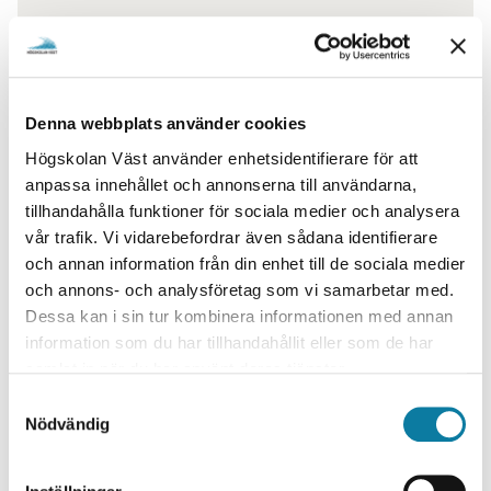
Denna webbplats använder cookies
Högskolan Väst använder enhetsidentifierare för att
anpassa innehållet och annonserna till användarna,
tillhandahålla funktioner för sociala medier och analysera
vår trafik. Vi vidarebefordrar även sådana identifierare
AIL-CERTIFIERING
och annan information från din enhet till de sociala medier
och annons- och analysföretag som vi samarbetar med.
Certifiering stärker AIL i våra program
Dessa kan i sin tur kombinera informationen med annan
information som du har tillhandahållit eller som de har
samlat in när du har använt deras tjänster.
S
Nödvändig
a
m
t