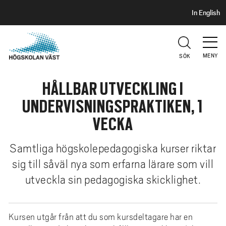
S
H
In English
I
o
D
p
H
U
p
V
MENY
SÖK
a
U
t
D
HÅLLBAR UTVECKLING I
i
l
UNDERVISNINGSPRAKTIKEN, 1
l
VECKA
h
u
Samtliga högskolepedagogiska kurser riktar
v
sig till såväl nya som erfarna lärare som vill
u
d
utveckla sin pedagogiska skicklighet.
i
n
n
Kursen utgår från att du som kursdeltagare har en