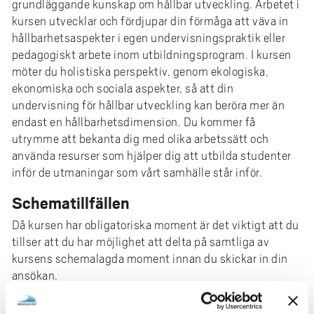
e
grundläggande kunskap om hållbar utveckling. Arbetet i
kursen utvecklar och fördjupar din förmåga att väva in
h
hållbarhetsaspekter i egen undervisningspraktik eller
å
pedagogiskt arbete inom utbildningsprogram. I kursen
l
möter du holistiska perspektiv, genom ekologiska,
l
ekonomiska och sociala aspekter, så att din
e
undervisning för hållbar utveckling kan beröra mer än
t
endast en hållbarhetsdimension. Du kommer få
utrymme att bekanta dig med olika arbetssätt och
använda resurser som hjälper dig att utbilda studenter
inför de utmaningar som vårt samhälle står inför.
Schematillfällen
Då kursen har obligatoriska moment är det viktigt att du
tillser att du har möjlighet att delta på samtliga av
kursens schemalagda moment innan du skickar in din
ansökan.
Kursen har en studietakt på 25% under vecka 47-49,