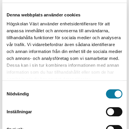
sedan har den ett uppehåll på 4 veckor och avslutas
sedan vecka 1.
Denna webbplats använder cookies
Datum HT26:
Högskolan Väst använder enhetsidentifierare för att
20 november, kl 13-16
anpassa innehållet och annonserna till användarna,
4 december, kl 13-16
tillhandahålla funktioner för sociala medier och analysera
18 december, kl 13-16 (handledning)
vår trafik. Vi vidarebefordrar även sådana identifierare
8 januari, kl 13-16
och annan information från din enhet till de sociala medier
och annons- och analysföretag som vi samarbetar med.
Dessa kan i sin tur kombinera informationen med annan
Faktaruta
information som du har tillhandahållit eller som de har
samlat in när du har använt deras tjänster.
Kursperiod
Vecka 47 - 1
S
Nödvändig
a
Sista
15 oktober
m
ansökningsdag
2026.
t
Inställningar
y
Omfattning
40 timmar
c