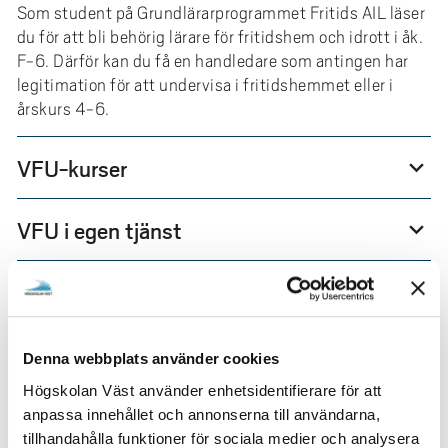
e
Som student på Grundlärarprogrammet Fritids AIL läser
h
du för att bli behörig lärare för fritidshem och idrott i åk.
å
F-6. Därför kan du få en handledare som antingen har
l
legitimation för att undervisa i fritidshemmet eller i
l
årskurs 4-6.
e
t
VFU-kurser
expand_more
VFU i egen tjänst
expand_more
Bedömning av VFU
expand_more
Fältstudier termin 4
expand_more
Denna webbplats använder cookies
Högskolan Väst använder enhetsidentifierare för att
Underkänd VFU
expand_more
anpassa innehållet och annonserna till användarna,
tillhandahålla funktioner för sociala medier och analysera