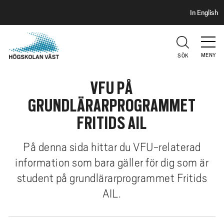
S
H
In English
I
o
D
p
H
U
p
V
MENY
SÖK
a
U
t
D
VFU PÅ
i
l
GRUNDLÄRARPROGRAMMET
l
FRITIDS AIL
h
u
På denna sida hittar du VFU-relaterad
v
information som bara gäller för dig som är
u
d
student på grundlärarprogrammet Fritids
i
AIL.
n
n