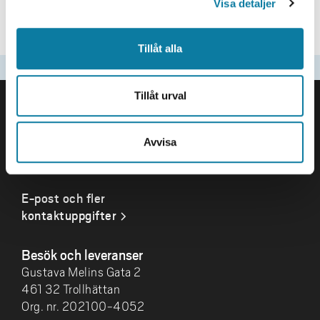
Visa detaljer
maria.kjork@hv.se
+46520223784
Tillåt alla
Senast uppdaterad
2026-03-03
SIDFOT
Tillåt urval
Kontakta oss
Högskolan Väst
Avvisa
461 86 Trollhättan
0520-22 30 00
E-post och fler
kontaktuppgifter
Besök och leveranser
Gustava Melins Gata 2
461 32 Trollhättan
Org. nr. 202100-4052