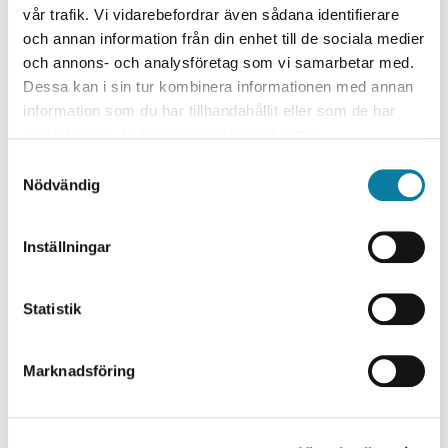
vår trafik. Vi vidarebefordrar även sådana identifierare
Frånvaro
expand_more
och annan information från din enhet till de sociala medier
och annons- och analysföretag som vi samarbetar med.
Vikariat
expand_more
Dessa kan i sin tur kombinera informationen med annan
information som du har tillhandahållit eller som de har
samlat in när du har använt deras tjänster.
PROGRAMANSVARIG
S
Nödvändig
Maria Kjörk
a
m
t
Inställningar
y
c
k
Statistik
e
s
Marknadsföring
v
a
Universitetsadjunkt
l