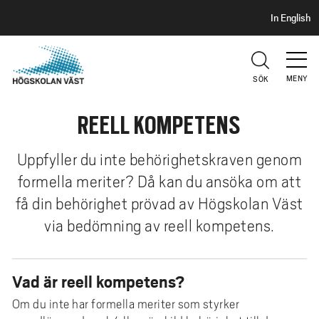
S
H
In English
I
o
D
p
H
U
p
V
MENY
SÖK
a
U
t
D
REELL KOMPETENS
i
l
l
Uppfyller du inte behörighetskraven genom
h
formella meriter? Då kan du ansöka om att
u
få din behörighet prövad av Högskolan Väst
v
via bedömning av reell kompetens.
u
d
i
Vad är reell kompetens?
n
n
Om du inte har formella meriter som styrker