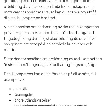
grundläggande och/eller särskild behörighet till den
e
utbildning du vill söka men ändå har kunskaper som
h
motsvarar behörighetskravet kan du ansöka om att få
å
din reella kompetens bedömd.
l
l
Vid en ansökan om bedömning av din reella kompetens
e
prövar Högskolan Väst om du har förutsättningar att
t
tillgodogöra dig den högskoleutbildning du söker hos
oss genom att titta på dina samlade kunskaper och
meriter.
Sista dag för ansökan om bedömning av reell kompetens
är sista anmälningsdag i aktuell antagningsomgång.
Reell kompetens kan du ha förvärvat på olika sätt, till
exempel via:
arbetsliv
föreningsliv
längre utlandsvistelser
genomgången personalutbildning eller annan