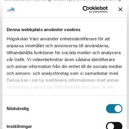
vid ett specifikt antagningstillfälle.
Läs mer på antagning.se om hur du ansöker om
Ansök om prövning av
bedömning av reell kompetens:
Denna webbplats använder cookies
reell kompetens
Högskolan Väst använder enhetsidentifierare för att
Vad händer efter du ansökt?
anpassa innehållet och annonserna till användarna,
När du ansökt om bedömning av reell kompetens genom
tillhandahålla funktioner för sociala medier och analysera
att följa Högskolan Västs anvisningar, handläggs
vår trafik. Vi vidarebefordrar även sådana identifierare
ansökan enligt en bestämd ärendegång. Din ansökan
och annan information från din enhet till de sociala medier
och alla dokument som laddats upp på ditt konto på
och annons- och analysföretag som vi samarbetar med.
antagning.se granskas av handläggare vid Högskolan
Dessa kan i sin tur kombinera informationen med annan
Väst.
information som du har tillhandahållit eller som de har
samlat in när du har använt deras tjänster.
Med utgångspunkt i din ansökan med beskrivningar och
S
dokumentation görs en bedömning av de kunskaper och
Nödvändig
a
färdigheter som redovisats i förhållande till de
m
förkunskapskrav som gäller för den utbildning du sökt.
t
Inställningar