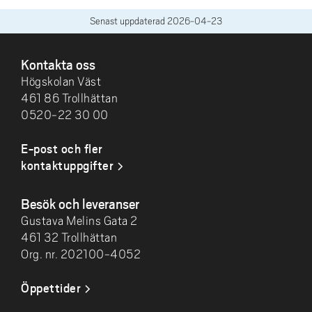
Senast uppdaterad
2026-04-23
SIDFOT
Kontakta oss
Högskolan Väst
461 86 Trollhättan
0520-22 30 00
E-post och fler
kontaktuppgifter
Besök och leveranser
Gustava Melins Gata 2
461 32 Trollhättan
Org. nr. 202100-4052
Öppettider